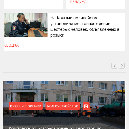
ОБЛДУМА
На Колыме полицейские
установили местонахождение
шестерых человек, объявленных в
розыск
СВОДКА
СЕГОДНЯ, 13:00
ВИДЕОРЕПОРТАЖИ
Магадан присоединился к пилотному проекту по
работе с несовершеннолетними из групп