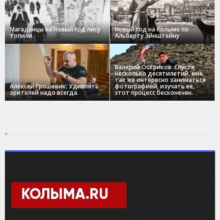
Магаданцы на Новый год лису
Новый год на Колыме по
топили
Альберту Эйнштейну
Валерий Остриков: Спустя
несколько десятилетий, мне
так же интересно заниматься
Алексей Грошевик: Удивлять
фотографией, изучать ее,
зрителей надо всегда.
этот процесс бесконечен.
КОЛЫМА.RU