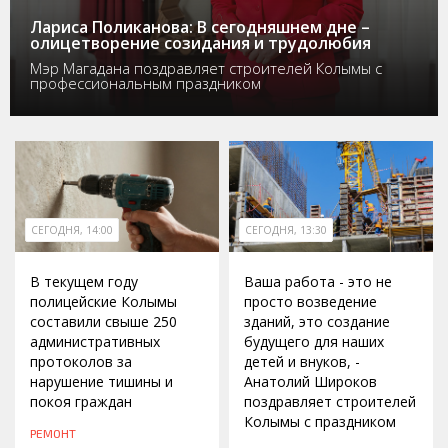
Лариса Поликанова: В сегодняшнем дне –
олицетворение созидания и трудолюбия
Мэр Магадана поздравляет строителей Колымы с
профессиональным праздником
СЕГОДНЯ, 14:00
СЕГОДНЯ, 13:30
В текущем году
Ваша работа - это не
полицейские Колымы
просто возведение
составили свыше 250
зданий, это создание
административных
будущего для наших
протоколов за
детей и внуков, -
нарушение тишины и
Анатолий Широков
покоя граждан
поздравляет строителей
Колымы с праздником
РЕМОНТ