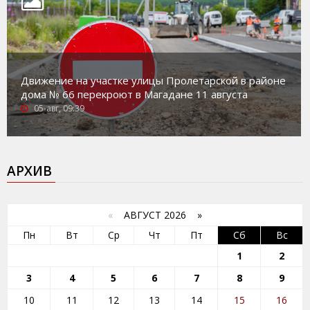
Движение на участке улицы Пролетарской в районе
дома № 66 перекроют в Магадане 11 августа
05-авг, 09:39
АРХИВ
«
АВГУСТ 2026 »
Пн
Вт
Ср
Чт
Пт
Сб
Вс
1
2
3
4
5
6
7
8
9
10
11
12
13
14
15
16