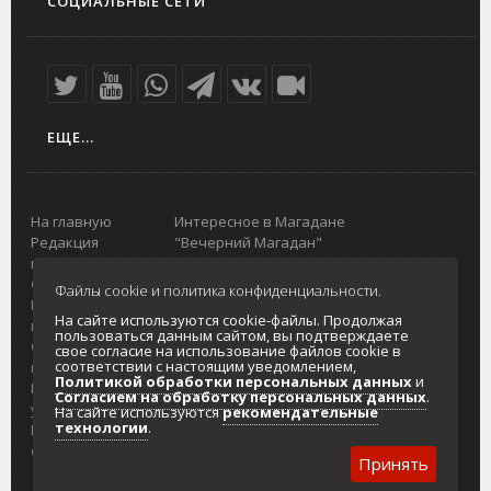
СОЦИАЛЬНЫЕ СЕТИ
ЕЩЕ...
На главную
Интересное в Магадане
Редакция
"Вечерний Магадан"
портала
Городская доска объявлений
О проекте
Реклама
Файлы cookie и политика конфиденциальности.
Реклама на
Главный туристический портал
На сайте используются cookie-файлы. Продолжая
портале
Колымы
пользоваться данным сайтом, вы подтверждаете
Отзывы и
Политика в отношении обработки
свое согласие на использование файлов cookie в
соответствии с настоящим уведомлением,
предложения
персональных данных
Политикой обработки персональных данных
и
Интернет-
Согласие на обработку персональных
Согласием на обработку персональных данных
.
услуги
данных
На сайте используются
рекомендательные
технологии
.
Разработка
сайтов
Принять