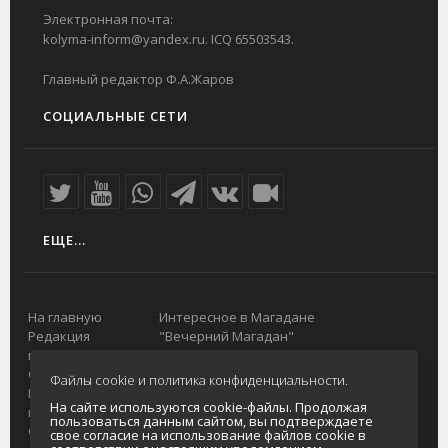
Электронная почта:
kolyma-inform@yandex.ru. ICQ 65503543.
Главный редактор Ф.А.Жаров
СОЦИАЛЬНЫЕ СЕТИ
ЕЩЕ...
На главную
Интересное в Магадане
Редакция
"Вечерний Магадан"
портала
Городская доска объявлений
О проекте
Реклама
Файлы cookie и политика конфиденциальности.
Реклама на
Главный туристический портал
На сайте используются cookie-файлы. Продолжая
портале
Колымы
пользоваться данным сайтом, вы подтверждаете
Отзывы и
Политика в отношении обработки
свое согласие на использование файлов cookie в