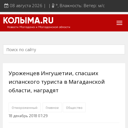
08 августа 2026 | |
°
, Влажность: Ветер: м/с
КОЛЫМА.RU
Новости Магадана и Магаданской области
Уроженцев Ингушетии, спасших
испанского туриста в Магаданской
области, наградят
Отмороженный
Главное
Общество
18 декабрь 2018 07:29