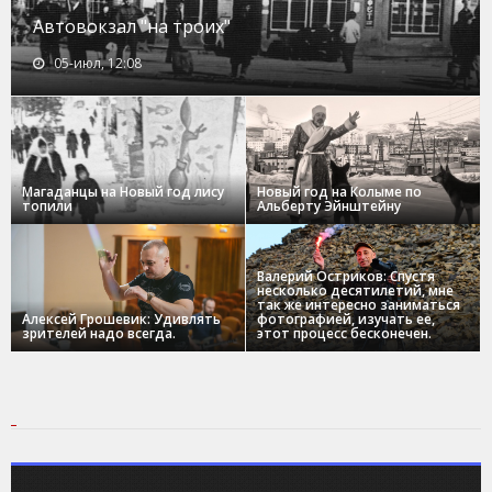
Автовокзал "на троих"
05-июл, 12:08
Магаданцы на Новый год лису
Новый год на Колыме по
топили
Альберту Эйнштейну
Валерий Остриков: Спустя
несколько десятилетий, мне
так же интересно заниматься
Алексей Грошевик: Удивлять
фотографией, изучать ее,
зрителей надо всегда.
этот процесс бесконечен.