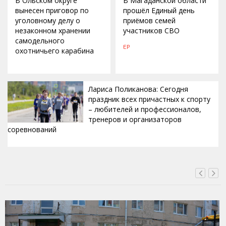
В Ольском округе
В Магаданской области
вынесен приговор по
прошёл Единый день
уголовному делу о
приёмов семей
незаконном хранении
участников СВО
самодельного
ЕР
охотничьего карабина
Лариса Поликанова: Сегодня
праздник всех причастных к спорту
– любителей и профессионалов,
тренеров и организаторов
соревнований
ВЧЕРА, 15:42