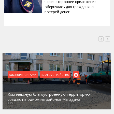
через стороннее приложение
обернулась для гражданина
потерей денег
ВЧЕРА, 23:36
ВИДЕОРЕПОРТАЖИ
Магадан присоединился к пилотному про
торию
работе с несовершеннолетними из групп
а
социального риска «Переправа»