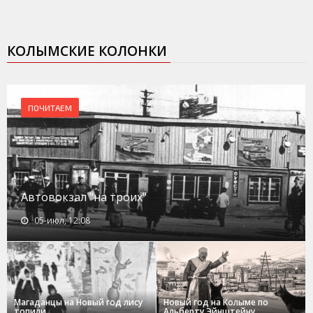
КОЛЫМСКИЕ КОЛОНКИ
ПОЧИТАЕМ
Автовокзал "на троих"
05-июл, 12:08
Магаданцы на Новый год лису
Новый год на Колыме по
топили
Альберту Эйнштейну