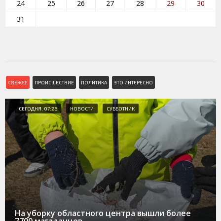
24
25
26
27
28
29
30
31
СВЕЖЕЕ
ПРОИСШЕСТВИЕ
ПОЛИТИКА
ЭТО ИНТЕРЕСНО
СЕГОДНЯ, 07:26
НОВОСТИ
СУББОТНИК
На уборку областного центра вышли более
7700 магаданцев