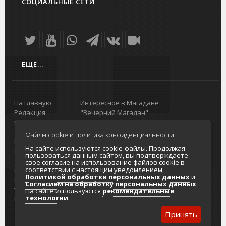
СОЦИАЛЬНЫЕ СЕТИ
ЕЩЕ...
На главную
Интересное в Магадане
Редакция
"Вечерний Магадан"
портала
Городская доска объявлений
О проекте
Реклама
Файлы cookie и политика конфиденциальности.
Реклама на
Главный туристический портал
На сайте используются cookie-файлы. Продолжая
портале
Колымы
пользоваться данным сайтом, вы подтверждаете
Отзывы и
Политика в отношении обработки
свое согласие на использование файлов cookie в
соответствии с настоящим уведомлением,
предложения
персональных данных
Политикой обработки персональных данных
и
Интернет-
Согласие на обработку персональных
Согласием на обработку персональных данных
.
услуги
данных
На сайте используются
рекомендательные
технологии
.
Разработка
сайтов
Принять