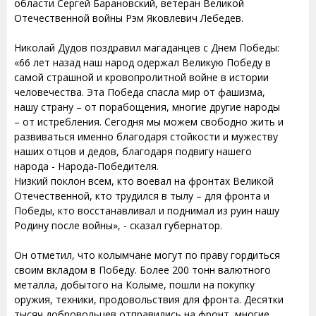
области Сергей Барановский, ветеран Великой
Отечественной войны Рэм Яковлевич Лебедев.
Николай Дудов поздравил магаданцев с Днем Победы:
«66 лет назад наш народ одержал Великую Победу в
самой страшной и кровопролитной войне в истории
человечества. Эта Победа спасла мир от фашизма,
нашу страну – от порабощения, многие другие народы
– от истребления. Сегодня мы можем свободно жить и
развиваться именно благодаря стойкости и мужеству
наших отцов и дедов, благодаря подвигу нашего
народа - Народа-Победителя.
Низкий поклон всем, кто воевал на фронтах Великой
Отечественной, кто трудился в тылу – для фронта и
Победы, кто восстанавливал и поднимал из руин нашу
Родину после войны», - сказал губернатор.
Он отметил, что колымчане могут по праву гордиться
своим вкладом в Победу. Более 200 тонн валютного
металла, добытого на Колыме, пошли на покупку
оружия, техники, продовольствия для фронта. Десятки
тысяч добровольцев отправились на фронт, многие