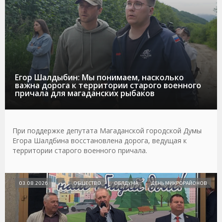
Егор Шалдыбин: Мы понимаем, насколько
важна дорога к территории старого военного
причала для магаданских рыбаков
При поддержке депутата Магаданской городской Думы
Егора Шалдбина восстановлена дорога, ведущая к
территории старого военного причала.
03.08.2026
ОБЩЕСТВО
ОБЛДУМА
ДЕНЬ МИКРОРАЙОНОВ