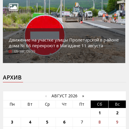
Движение на участке улицы Пролетарской в районе
дома № 66 перекроют в Магадане 11 августа
05-авг, 09:39
АРХИВ
«
АВГУСТ 2026 »
Пн
Вт
Ср
Чт
Пт
Сб
Вс
1
2
3
4
5
6
7
8
9