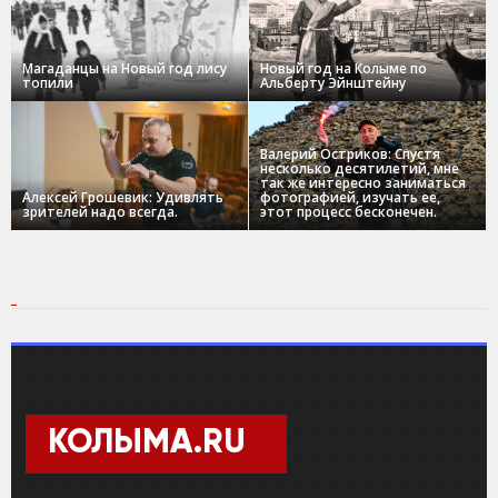
Магаданцы на Новый год лису
Новый год на Колыме по
топили
Альберту Эйнштейну
Валерий Остриков: Спустя
несколько десятилетий, мне
так же интересно заниматься
Алексей Грошевик: Удивлять
фотографией, изучать ее,
зрителей надо всегда.
этот процесс бесконечен.
КОЛЫМА.RU