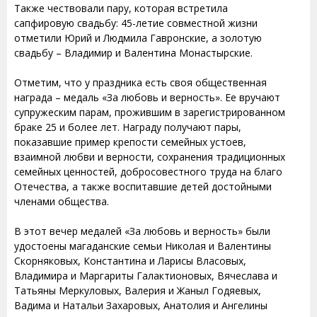
Также чествовали пару, которая встретила
сапфировую свадьбу: 45-летие совместной жизни
отметили Юрий и Людмила Гавронские, а золотую
свадьбу – Владимир и Валентина Монастырские.
Отметим, что у праздника есть своя общественная
награда – медаль «За любовь и верность». Ее вручают
супружеским парам, прожившим в зарегистрированном
браке 25 и более лет. Награду получают пары,
показавшие пример крепости семейных устоев,
взаимной любви и верности, сохранения традиционных
семейных ценностей, добросовестного труда на благо
Отечества, а также воспитавшие детей достойными
членами общества.
В этот вечер медалей «За любовь и верность» были
удостоены магаданские семьи Николая и Валентины
Скорняковых, Константина и Ларисы Власовых,
Владимира и Маргариты Галактионовых, Вячеслава и
Татьяны Меркуловых, Валерия и Жаныл Годяевых,
Вадима и Натальи Захаровых, Анатолия и Ангелины