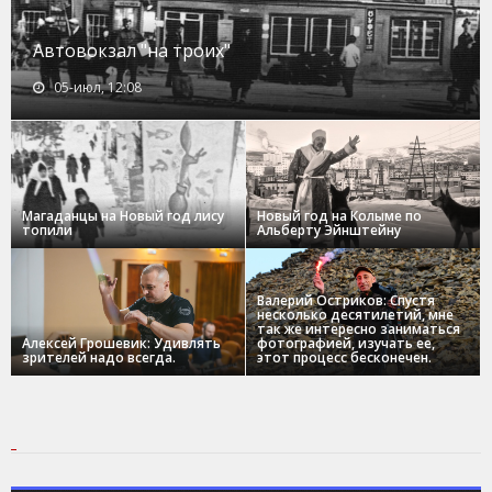
Автовокзал "на троих"
05-июл, 12:08
Магаданцы на Новый год лису
Новый год на Колыме по
топили
Альберту Эйнштейну
Валерий Остриков: Спустя
несколько десятилетий, мне
так же интересно заниматься
Алексей Грошевик: Удивлять
фотографией, изучать ее,
зрителей надо всегда.
этот процесс бесконечен.