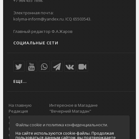
+7 964 455 1698.
Электронная почта:
kolyma-inform@yandex.ru. ICQ 65503543.
Главный редактор Ф.А.Жаров
СОЦИАЛЬНЫЕ СЕТИ
ЕЩЕ...
На главную
Интересное в Магадане
Редакция
"Вечерний Магадан"
портала
Городская доска объявлений
О проекте
Реклама
Файлы cookie и политика конфиденциальности.
Реклама на
Главный туристический портал
На сайте используются cookie-файлы. Продолжая
портале
Колымы
пользоваться данным сайтом, вы подтверждаете