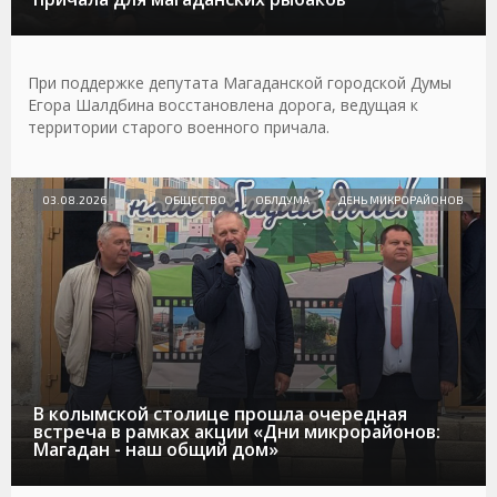
При поддержке депутата Магаданской городской Думы
Егора Шалдбина восстановлена дорога, ведущая к
территории старого военного причала.
03.08.2026
ОБЩЕСТВО
ОБЛДУМА
ДЕНЬ МИКРОРАЙОНОВ
В колымской столице прошла очередная
встреча в рамках акции «Дни микрорайонов:
Магадан - наш общий дом»