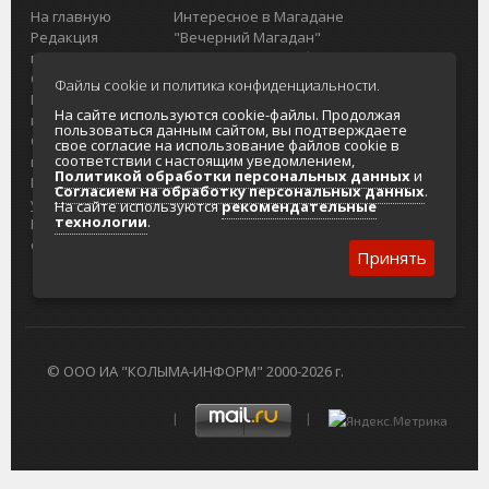
На главную
Интересное в Магадане
Редакция
"Вечерний Магадан"
портала
Городская доска объявлений
О проекте
Реклама
Файлы cookie и политика конфиденциальности.
Реклама на
Главный туристический портал
На сайте используются cookie-файлы. Продолжая
портале
Колымы
пользоваться данным сайтом, вы подтверждаете
Отзывы и
Политика в отношении обработки
свое согласие на использование файлов cookie в
соответствии с настоящим уведомлением,
предложения
персональных данных
Политикой обработки персональных данных
и
Интернет-
Согласие на обработку персональных
Согласием на обработку персональных данных
.
услуги
данных
На сайте используются
рекомендательные
технологии
.
Разработка
сайтов
Принять
© ООО ИА "КОЛЫМА-ИНФОРМ" 2000-2026 г.