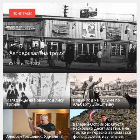
ПОЧИТАЕМ
Автовокзал "на троих"
05-июл, 12:08
Магаданцы на Новый год лису
Новый год на Колыме по
топили
Альберту Эйнштейну
Валерий Остриков: Спустя
несколько десятилетий, мне
так же интересно заниматься
Алексей Грошевик: Удивлять
фотографией, изучать ее,