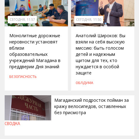
СЕГОДНЯ, 11:57
СЕГОДНЯ, 11:50
Монолитные дорожные
Анатолий Широков: Вы
неровности установят
взяли на себя высокую
вблизи
миссию: быть голосом
образовательных
детей и надежным
учреждений Магадана в
щитом для тех, кто
преддверии Дня знаний
нуждается в особой
защите
БЕЗОПАСНОСТЬ
ОБЛДУМА
Магаданский подросток пойман за
кражу велосипедов, оставленных
без присмотра
СВОДКА
СЕГОДНЯ, 11:42