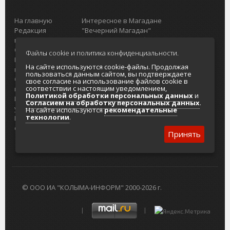
На главную
Интересное в Магадане
Редакция
"Вечерний Магадан"
портала
Городская доска объявлений
О проекте
Реклама
Файлы cookie и политика конфиденциальности.
Реклама на
Главный туристический портал
На сайте используются cookie-файлы. Продолжая
портале
Колымы
пользоваться данным сайтом, вы подтверждаете
Отзывы и
Политика в отношении обработки
свое согласие на использование файлов cookie в
соответствии с настоящим уведомлением,
предложения
персональных данных
Политикой обработки персональных данных
и
Интернет-
Согласие на обработку персональных
Согласием на обработку персональных данных
.
услуги
данных
На сайте используются
рекомендательные
технологии
.
Разработка
сайтов
Принять
© ООО ИА "КОЛЫМА-ИНФОРМ" 2000-2026 г.