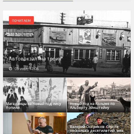
ПОЧИТАЕМ
Автовокзал "на троих"
05-июл, 12:08
Магаданцы на Новый год лису
Новый год на Колыме по
топили
Альберту Эйнштейну
Валерий Остриков: Спустя
несколько десятилетий, мне