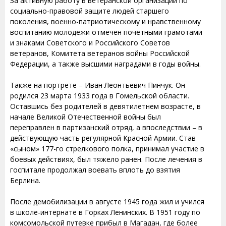
За активную работу в ветеранской организации по
социально-правовой защите людей старшего
поколения, военно-патриотическому и нравственному
воспитанию молодёжи отмечен почётными грамотами
и знаками Советского и Российского Советов
ветеранов, Комитета ветеранов войны Российской
Федерации, а также высшими наградами в годы войны.
Также на портрете – Иван Леонтьевич Пинчук. Он
родился 23 марта 1933 года в Гомельской области.
Оставшись без родителей в девятилетнем возрасте, в
начале Великой Отечественной войны был
переправлен в партизанский отряд, а впоследствии – в
действующую часть регулярной Красной Армии. Став
«сыном» 177-го стрелкового полка, принимал участие в
боевых действиях, был тяжело ранен. После лечения в
госпитале продолжал воевать вплоть до взятия
Берлина.
После демобилизации в августе 1945 года жил и учился
в школе-интернате в Горках Ленинских. В 1951 году по
комсомольской путевке прибыл в Магадан, где более