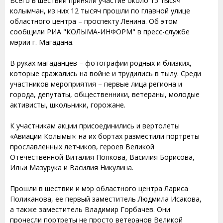
Всего в шествии приняли участие около 15 тысяч
колымчан, из них 12 тысяч прошли по главной улице
областного центра – проспекту Ленина. Об этом
сообщили РИА "КОЛЫМА-ИНФОРМ" в пресс-службе
мэрии г. Магадана.
В руках магаданцев – фотографии родных и близких,
которые сражались на войне и трудились в тылу. Среди
участников мероприятия – первые лица региона и
города, депутаты, общественники, ветераны, молодые
активисты, школьники, горожане.
К участникам акции присоединились и вертолеты
«Авиации Колымы»: на их бортах разместили портреты
прославленных летчиков, героев Великой
Отечественной Виталия Попкова, Василия Борисова,
Ильи Мазурука и Василия Никулина.
Прошли в шествии и мэр областного центра Лариса
Поликанова, ее первый заместитель Людмила Исакова,
а также заместитель Владимир Горбачев. Они
пронесли портреты не просто ветеранов Великой