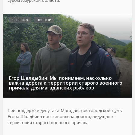
судом Амурской области.
03.08.2026
НОВОСТИ
Егор Шалдыбин: Мы понимаем, насколько
важна дорога к территории старого военного
причала для магаданских рыбаков
При поддержке депутата Магаданской городской Думы
Егора Шалдбина восстановлена дорога, ведущая к
территории старого военного причала.