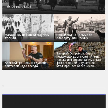
05-июл, 12:08
Магаданцы на Новый год лису
Новый год на Колыме по
топили
Альберту Эйнштейну
Валерий Остриков: Спустя
несколько десятилетий, мне
так же интересно заниматься
Алексей Грошевик: Удивлять
фотографией, изучать ее,
зрителей надо всегда.
этот процесс бесконечен.