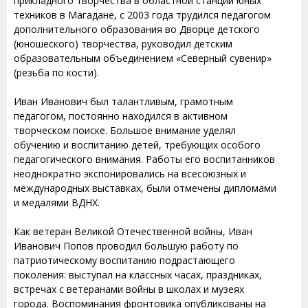
прикладного творчества в областной станции юных
техников в Магадане, с 2003 года трудился педагогом
дополнительного образования во Дворце детского
(юношеского) творчества, руководил детским
образовательным объединением «Северный сувенир»
(резьба по кости).
Иван Иванович был талантливым, грамотным
педагогом, постоянно находился в активном
творческом поиске. Большое внимание уделял
обучению и воспитанию детей, требующих особого
педагогического внимания. Работы его воспитанников
неоднократно экспонировались на всесоюзных и
международных выставках, были отмечены дипломами
и медалями ВДНХ.
Как ветеран Великой Отечественной войны, Иван
Иванович Попов проводил большую работу по
патриотическому воспитанию подрастающего
поколения: выступал на классных часах, праздниках,
встречах с ветеранами войны в школах и музеях
города. Воспоминания фронтовика опубликованы на