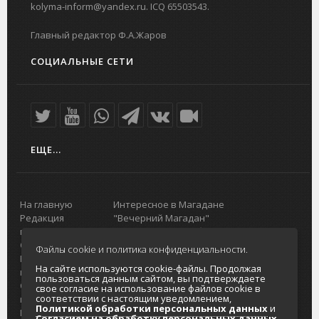
kolyma-inform@yandex.ru. ICQ 65503543.
Главный редактор Ф.А.Жаров
СОЦИАЛЬНЫЕ СЕТИ
ЕЩЕ...
На главную
Интересное в Магадане
Редакция
"Вечерний Магадан"
портала
Городская доска объявлений
О проекте
Реклама
Файлы cookie и политика конфиденциальности.
Реклама на
Главный туристический портал
На сайте используются cookie-файлы. Продолжая
портале
Колымы
пользоваться данным сайтом, вы подтверждаете
Отзывы и
Политика в отношении обработки
свое согласие на использование файлов cookie в
соответствии с настоящим уведомлением,
предложения
персональных данных
Политикой обработки персональных данных
и
Интернет-
Согласие на обработку персональных
Согласием на обработку персональных данных
.