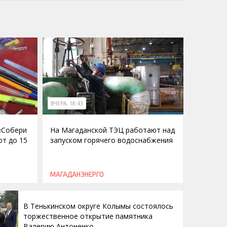
ВЧЕРА, 18:43
 «Собери
На Магаданской ТЭЦ работают над
ют до 15
запуском горячего водоснабжения
МАГАДАНЭНЕРГО
В Тенькинском округе Колымы состоялось
торжественное открытие памятника
Валерию Антоненко