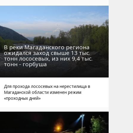
Маршруты. Улицы, остановки
Мошенники
Телефоны
Интернет
Автобусы Магадан – Аэропорт
Жилье
Таблица приливов отливов
Не мусорить
Браконьеры
В реки Магаданского региона
ожидался заход свыше 13 тыс.
тонн лососевых, из них 9,4 тыс.
тонн - горбуша
Для прохода лососевых на нерестилища в
Магаданской области изменен режим
«проходных дней»