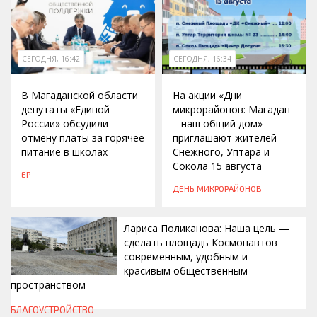
СЕГОДНЯ, 16:42
СЕГОДНЯ, 16:34
В Магаданской области
На акции «Дни
депутаты «Единой
микрорайонов: Магадан
России» обсудили
– наш общий дом»
отмену платы за горячее
приглашают жителей
питание в школах
Снежного, Уптара и
Сокола 15 августа
ЕР
ДЕНЬ МИКРОРАЙОНОВ
Лариса Поликанова: Наша цель —
сделать площадь Космонавтов
современным, удобным и
красивым общественным
пространством
СЕГОДНЯ, 16:00
БЛАГОУСТРОЙСТВО