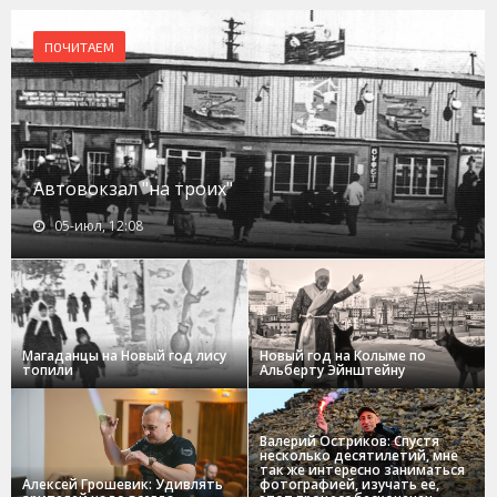
ПОЧИТАЕМ
Автовокзал "на троих"
05-июл, 12:08
Магаданцы на Новый год лису
Новый год на Колыме по
топили
Альберту Эйнштейну
Валерий Остриков: Спустя
несколько десятилетий, мне
так же интересно заниматься
Алексей Грошевик: Удивлять
фотографией, изучать ее,