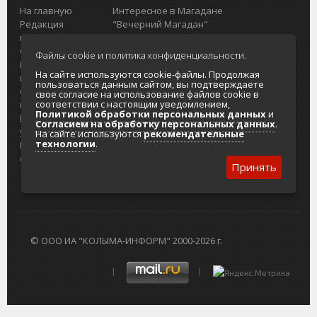
На главную
Интересное в Магадане
Редакция
"Вечерний Магадан"
портала
Городская доска объявлений
О проекте
Реклама
Файлы cookie и политика конфиденциальности.
Реклама на
Главный туристический портал
На сайте используются cookie-файлы. Продолжая
портале
Колымы
пользоваться данным сайтом, вы подтверждаете
Отзывы и
Политика в отношении обработки
свое согласие на использование файлов cookie в
соответствии с настоящим уведомлением,
предложения
персональных данных
Политикой обработки персональных данных
и
Интернет-
Согласие на обработку персональных
Согласием на обработку персональных данных
.
услуги
данных
На сайте используются
рекомендательные
технологии
.
Разработка
сайтов
Принять
© ООО ИА "КОЛЫМА-ИНФОРМ" 2000-2026 г.