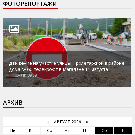
ФОТОРЕПОРТАЖИ
Движение на участке улицы Пролетарской в районе
дома № 66 перекроют в Магадане 11 августа
05-авг, 09:39
АРХИВ
«
АВГУСТ 2026 »
Пн
Вт
Ср
Чт
Пт
Сб
Вс