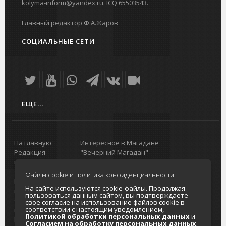
kolyma-inform@yandex.ru. ICQ 65503543.
Главный редактор Ф.А.Жаров
СОЦИАЛЬНЫЕ СЕТИ
ЕЩЕ...
На главную
Интересное в Магадане
Редакция
"Вечерний Магадан"
портала
Городская доска объявлений
О проекте
Реклама
Файлы cookie и политика конфиденциальности.
Реклама на
Главный туристический портал
На сайте используются cookie-файлы. Продолжая
портале
Колымы
пользоваться данным сайтом, вы подтверждаете
Отзывы и
Политика в отношении обработки
свое согласие на использование файлов cookie в
соответствии с настоящим уведомлением,
предложения
персональных данных
Политикой обработки персональных данных
и
Интернет-
Согласие на обработку персональных
Согласием на обработку персональных данных
.