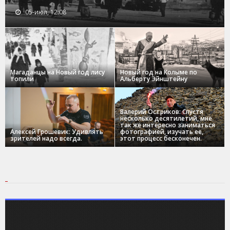
05-июл, 12:08
Магаданцы на Новый год лису
Новый год на Колыме по
топили
Альберту Эйнштейну
Валерий Остриков: Спустя
несколько десятилетий, мне
так же интересно заниматься
Алексей Грошевик: Удивлять
фотографией, изучать ее,
зрителей надо всегда.
этот процесс бесконечен.