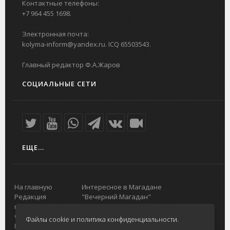
Контактные телефоны:
+7 964 455 1698.
Электронная почта:
kolyma-inform@yandex.ru. ICQ 65503543.
Главный редактор Ф.А.Жаров
СОЦИАЛЬНЫЕ СЕТИ
ЕЩЕ...
На главную
Интересное в Магадане
Редакция
"Вечерний Магадан"
портала
Городская доска объявлений
О проекте
Реклама
Файлы cookie и политика конфиденциальности.
Реклама на
Главный туристический портал