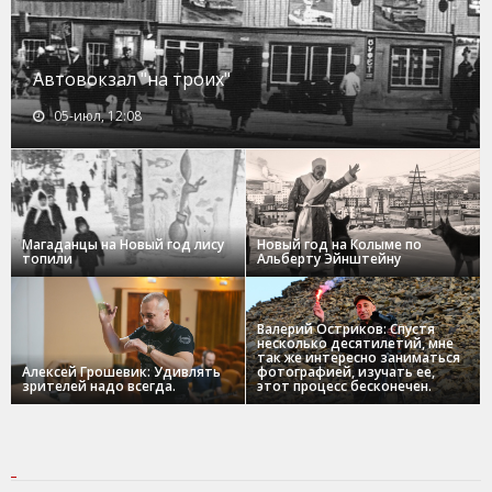
Автовокзал "на троих"
05-июл, 12:08
Магаданцы на Новый год лису
Новый год на Колыме по
топили
Альберту Эйнштейну
Валерий Остриков: Спустя
несколько десятилетий, мне
так же интересно заниматься
Алексей Грошевик: Удивлять
фотографией, изучать ее,
зрителей надо всегда.
этот процесс бесконечен.