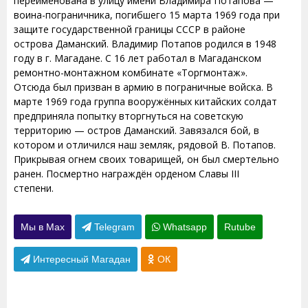
переименована в улицу имени Владимира Потапова —
воина-пограничника, погибшего 15 марта 1969 года при
защите государственной границы СССР в районе
острова Даманский. Владимир Потапов родился в 1948
году в г. Магадане. С 16 лет работал в Магаданском
ремонтно-монтажном комбинате «Торгмонтаж».
Отсюда был призван в армию в пограничные войска. В
марте 1969 года группа вооружённых китайских солдат
предприняла попытку вторгнуться на советскую
территорию — остров Даманский. Завязался бой, в
котором и отличился наш земляк, рядовой В. Потапов.
Прикрывая огнем своих товарищей, он был смертельно
ранен. Посмертно награждён орденом Славы III
степени.
Мы в Max
Telegram
Whatsapp
Rutube
Интересный Магадан
ОК