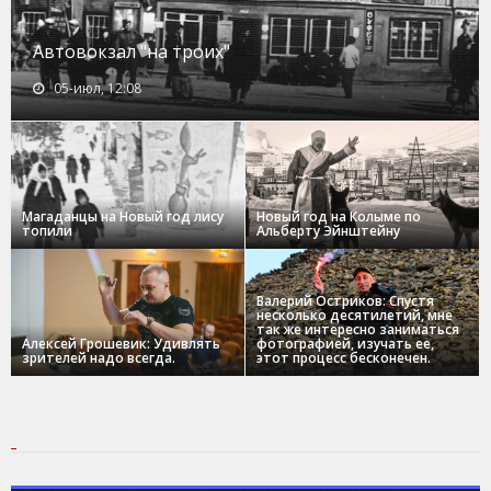
Автовокзал "на троих"
05-июл, 12:08
Магаданцы на Новый год лису
Новый год на Колыме по
топили
Альберту Эйнштейну
Валерий Остриков: Спустя
несколько десятилетий, мне
так же интересно заниматься
Алексей Грошевик: Удивлять
фотографией, изучать ее,
зрителей надо всегда.
этот процесс бесконечен.