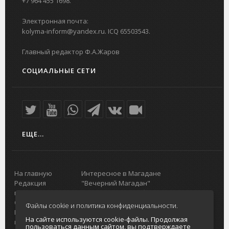
+7 964 455 1698.
Электронная почта:
kolyma-inform@yandex.ru. ICQ 65503543.
Главный редактор Ф.А.Жаров
СОЦИАЛЬНЫЕ СЕТИ
ЕЩЕ...
На главную
Интересное в Магадане
Редакция
"Вечерний Магадан"
портала
Городская доска объявлений
О проекте
Реклама
Файлы cookie и политика конфиденциальности.
Реклама на
Главный туристический портал
На сайте используются cookie-файлы. Продолжая
портале
Колымы
пользоваться данным сайтом, вы подтверждаете