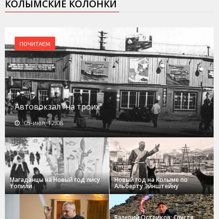
КОЛЫМСКИЕ КОЛОНКИ
ПОЧИТАЕМ
Автовокзал "на троих"
05-июл, 12:08
Магаданцы на Новый год лису
Новый год на Колыме по
топили
Альберту Эйнштейну
Валерий Остриков: Спустя