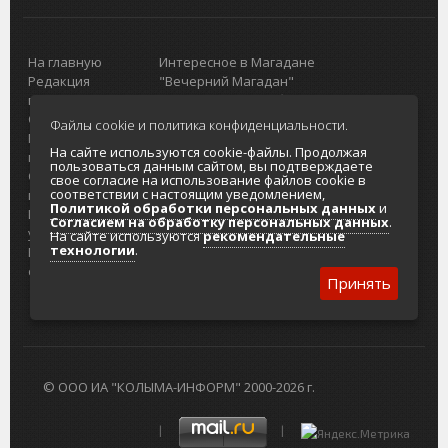
На главную
Интересное в Магадане
Редакция
"Вечерний Магадан"
портала
Городская доска объявлений
О проекте
Реклама
Файлы cookie и политика конфиденциальности.
Реклама на
Главный туристический портал
На сайте используются cookie-файлы. Продолжая
портале
Колымы
пользоваться данным сайтом, вы подтверждаете
Отзывы и
Политика в отношении обработки
свое согласие на использование файлов cookie в
соответствии с настоящим уведомлением,
предложения
персональных данных
Политикой обработки персональных данных
и
Интернет-
Согласие на обработку персональных
Согласием на обработку персональных данных
.
услуги
данных
На сайте используются
рекомендательные
технологии
.
Разработка
сайтов
Принять
© ООО ИА "КОЛЫМА-ИНФОРМ" 2000-2026 г.