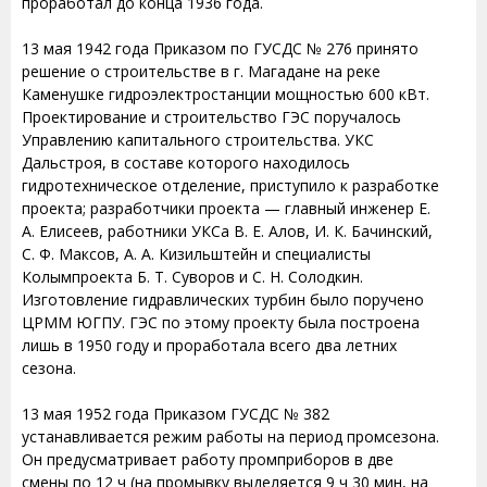
проработал до конца 1936 года.
13 мая 1942 года Приказом по ГУСДС № 276 принято
решение о строительстве в г. Магадане на реке
Каменушке гидроэлектростанции мощностью 600 кВт.
Проектирование и строительство ГЭС поручалось
Управлению капитального строительства. УКС
Дальстроя, в составе которого находилось
гидротехническое отделение, приступило к разработке
проекта; разработчики проекта — главный инженер Е.
А. Елисеев, работники УКСа В. Е. Алов, И. К. Бачинский,
С. Ф. Максов, А. А. Кизильштейн и специалисты
Колымпроекта Б. Т. Суворов и С. Н. Солодкин.
Изготовление гидравлических турбин было поручено
ЦРММ ЮГПУ. ГЭС по этому проекту была построена
лишь в 1950 году и проработала всего два летних
сезона.
13 мая 1952 года Приказом ГУСДС № 382
устанавливается режим работы на период промсезона.
Он предусматривает работу промприборов в две
смены по 12 ч (на промывку выделяется 9 ч 30 мин, на