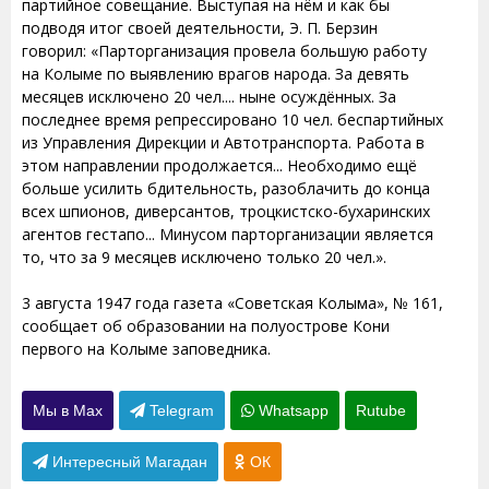
партийное совещание. Выступая на нём и как бы
подводя итог своей деятельности, Э. П. Берзин
говорил: «Парторганизация провела большую работу
на Колыме по выявлению врагов народа. За девять
месяцев исключено 20 чел.... ныне осуждённых. За
последнее время репрессировано 10 чел. беспартийных
из Управления Дирекции и Автотранспорта. Работа в
этом направлении продолжается... Необходимо ещё
больше усилить бдительность, разоблачить до конца
всех шпионов, диверсантов, троцкистско-бухаринских
агентов гестапо... Минусом парторганизации является
то, что за 9 месяцев исключено только 20 чел.».
3 августа 1947 года газета «Советская Колыма», № 161,
сообщает об образовании на полуострове Кони
первого на Колыме заповедника.
Мы в Max
Telegram
Whatsapp
Rutube
Интересный Магадан
ОК