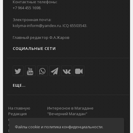
Контактные телефоны:
+7 964 455 1698.
Электронная почта:
kolyma-inform@yandex.ru. ICQ 65503543.
Главный редактор Ф.А.Жаров
СОЦИАЛЬНЫЕ СЕТИ
ЕЩЕ...
На главную
Интересное в Магадане
Редакция
"Вечерний Магадан"
портала
Городская доска объявлений
О проекте
Реклама
Файлы cookie и политика конфиденциальности.
Реклама на
Главный туристический портал