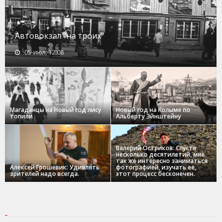
Автовокзал "на троих"
05-июл, 12:08
Магаданцы на Новый год лису
Новый год на Колыме по
топили
Альберту Эйнштейну
Валерий Остриков: Спустя
несколько десятилетий, мне
так же интересно заниматься
Алексей Грошевик: Удивлять
фотографией, изучать ее,
зрителей надо всегда.
этот процесс бесконечен.