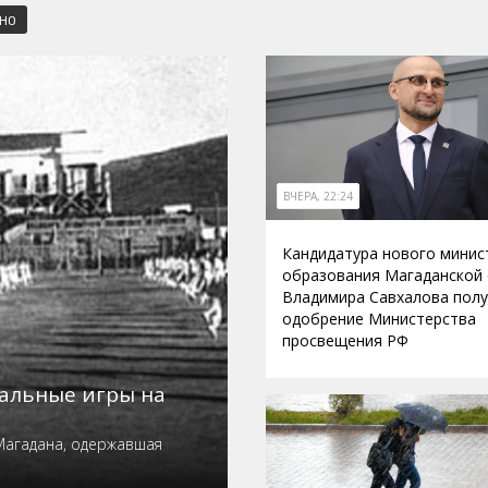
СНО
ВЧЕРА, 22:24
Кандидатура нового минис
образования Магаданской
Владимира Савхалова пол
одобрение Министерства
просвещения РФ
нальные игры на
Магадана, одержавшая