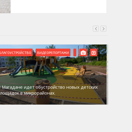
БЛАГОУСТРОЙСТВО
ВИДЕОРЕПОРТАЖИ
ВИДЕОРЕ
В Магадане идет обустройство новых детских
Акция «
площадок в микрорайонах.
общий д