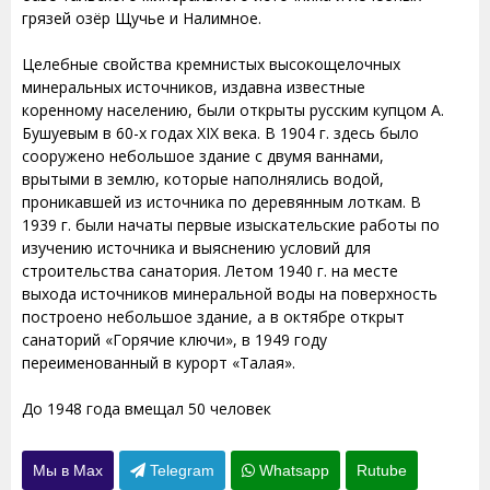
грязей озёр Щучье и Налимное.
Целебные свойства кремнистых высокощелочных
минеральных источников, издавна известные
коренному населению, были открыты русским купцом А.
Бушуевым в 60-х годах XIX века. В 1904 г. здесь было
сооружено небольшое здание с двумя ваннами,
врытыми в землю, которые наполнялись водой,
проникавшей из источника по деревянным лоткам. В
1939 г. были начаты первые изыскательские работы по
изучению источника и выяснению условий для
строительства санатория. Летом 1940 г. на месте
выхода источников минеральной воды на поверхность
построено небольшое здание, а в октябре открыт
санаторий «Горячие ключи», в 1949 году
переименованный в курорт «Талая».
До 1948 года вмещал 50 человек
Мы в Max
Telegram
Whatsapp
Rutube