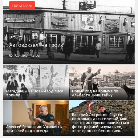
ПОЧИТАЕМ
Автовокзал "на троих"
05-июл, 12:08
Магаданцы на Новый год лису
Новый год на Колыме по
топили
Альберту Эйнштейну
Валерий Остриков: Спустя
несколько десятилетий, мне
так же интересно заниматься
Алексей Грошевик: Удивлять
фотографией, изучать ее,
зрителей надо всегда.
этот процесс бесконечен.