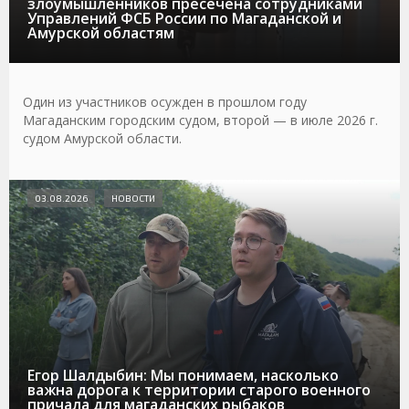
злоумышленников пресечена сотрудниками
Управлений ФСБ России по Магаданской и
Амурской областям
Один из участников осужден в прошлом году
Магаданским городским судом, второй — в июле 2026 г.
судом Амурской области.
03.08.2026
НОВОСТИ
Егор Шалдыбин: Мы понимаем, насколько
важна дорога к территории старого военного
причала для магаданских рыбаков