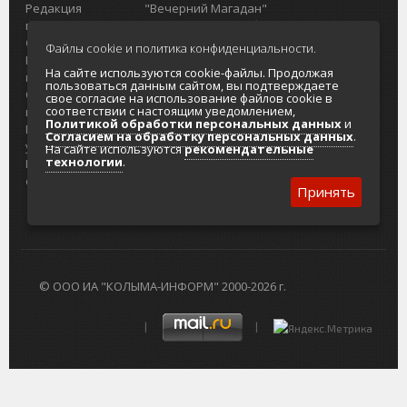
Редакция
"Вечерний Магадан"
портала
Городская доска объявлений
О проекте
Реклама
Файлы cookie и политика конфиденциальности.
Реклама на
Главный туристический портал
На сайте используются cookie-файлы. Продолжая
портале
Колымы
пользоваться данным сайтом, вы подтверждаете
Отзывы и
Политика в отношении обработки
свое согласие на использование файлов cookie в
соответствии с настоящим уведомлением,
предложения
персональных данных
Политикой обработки персональных данных
и
Интернет-
Согласие на обработку персональных
Согласием на обработку персональных данных
.
услуги
данных
На сайте используются
рекомендательные
технологии
.
Разработка
сайтов
Принять
© ООО ИА "КОЛЫМА-ИНФОРМ" 2000-2026 г.