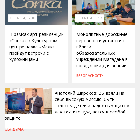
СЕГОДНЯ, 12:10
СЕГОДНЯ, 11:57
В рамках арт-резиденции
Монолитные дорожные
«Сопка» в Культурном
неровности установят
центре парка «Маяк»
вблизи
пройдут встречи с
образовательных
художницами
учреждений Магадана в
преддверии Дня знаний
БЕЗОПАСНОСТЬ
Анатолий Широков: Вы взяли на
себя высокую миссию: быть
голосом детей и надежным щитом
для тех, кто нуждается в особой
защите
СЕГОДНЯ, 11:50
ОБЛДУМА