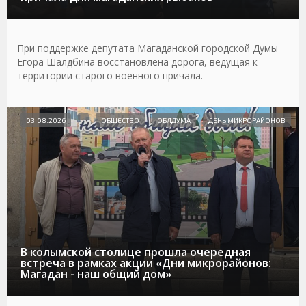
При поддержке депутата Магаданской городской Думы
Егора Шалдбина восстановлена дорога, ведущая к
территории старого военного причала.
03.08.2026
ОБЩЕСТВО
ОБЛДУМА
ДЕНЬ МИКРОРАЙОНОВ
В колымской столице прошла очередная
встреча в рамках акции «Дни микрорайонов:
Магадан - наш общий дом»