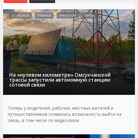
07.08.2026
ГЛАВНОЕ
ТРАНСПОРТ
СВЯЗЬ
На «нулевом километре» Омсукчанской
трассы запустили автономную станцию
сотовой связи
Теперь у водителей, рабочих, местных жителей и
путешественников появилась возможность выйти на
связь, в том числе по видеосвязи