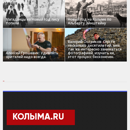
Магаданцы на Новый год лису
Новый год на Колыме по
топили
Альберту Эйнштейну
Валерий Остриков: Спустя
несколько десятилетий, мне
так же интересно заниматься
Алексей Грошевик: Удивлять
фотографией, изучать ее,
зрителей надо всегда.
этот процесс бесконечен.
КОЛЫМА.RU