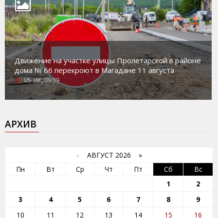
Движение на участке улицы Пролетарской в районе
дома № 66 перекроют в Магадане 11 августа
05-авг, 09:39
АРХИВ
«
АВГУСТ 2026 »
Пн
Вт
Ср
Чт
Пт
Сб
Вс
1
2
3
4
5
6
7
8
9
10
11
12
13
14
15
16