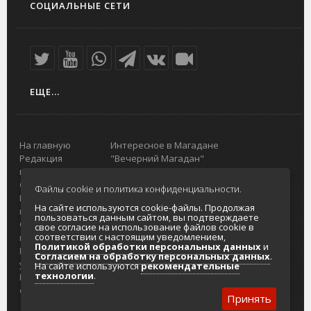
СОЦИАЛЬНЫЕ СЕТИ
ЕЩЕ...
На главную
Интересное в Магадане
Редакция
"Вечерний Магадан"
портала
Городская доска объявлений
О проекте
Реклама
Файлы cookie и политика конфиденциальности.
Реклама на
Главный туристический портал
На сайте используются cookie-файлы. Продолжая
портале
Колымы
пользоваться данным сайтом, вы подтверждаете
Отзывы и
Политика в отношении обработки
свое согласие на использование файлов cookie в
соответствии с настоящим уведомлением,
предложения
персональных данных
Политикой обработки персональных данных
и
Интернет-
Согласие на обработку персональных
Согласием на обработку персональных данных
.
услуги
данных
На сайте используются
рекомендательные
технологии
.
Разработка
сайтов
Принять