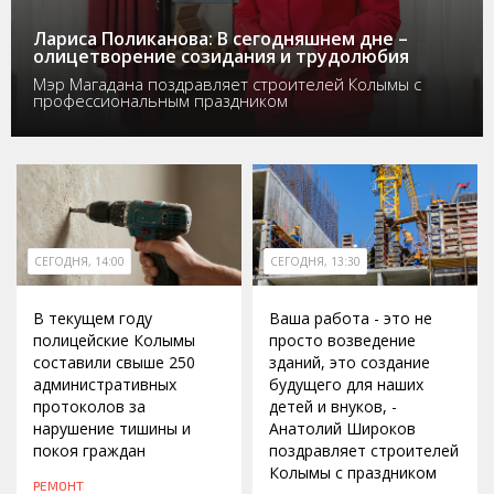
Лариса Поликанова: В сегодняшнем дне –
олицетворение созидания и трудолюбия
Мэр Магадана поздравляет строителей Колымы с
профессиональным праздником
СЕГОДНЯ, 14:00
СЕГОДНЯ, 13:30
В текущем году
Ваша работа - это не
полицейские Колымы
просто возведение
составили свыше 250
зданий, это создание
административных
будущего для наших
протоколов за
детей и внуков, -
нарушение тишины и
Анатолий Широков
покоя граждан
поздравляет строителей
Колымы с праздником
РЕМОНТ