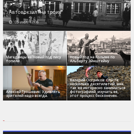
Автовокзал "на троих"
05-июл, 12:08
Магаданцы на Новый год лису
Новый год на Колыме по
топили
Альберту Эйнштейну
Валерий Остриков: Спустя
несколько десятилетий, мне
так же интересно заниматься
Алексей Грошевик: Удивлять
фотографией, изучать ее,
зрителей надо всегда.
этот процесс бесконечен.