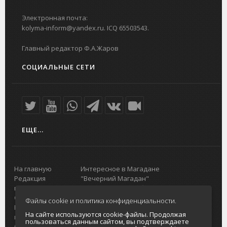
Электронная почта:
kolyma-inform@yandex.ru. ICQ 65503543.
Главный редактор Ф.А.Жаров
СОЦИАЛЬНЫЕ СЕТИ
ЕЩЕ...
На главную
Интересное в Магадане
Редакция
"Вечерний Магадан"
портала
Городская доска объявлений
О проекте
Реклама
Файлы cookie и политика конфиденциальности.
Реклама на
Главный туристический портал
На сайте используются cookie-файлы. Продолжая
портале
Колымы
пользоваться данным сайтом, вы подтверждаете
Отзывы и
Политика в отношении обработки