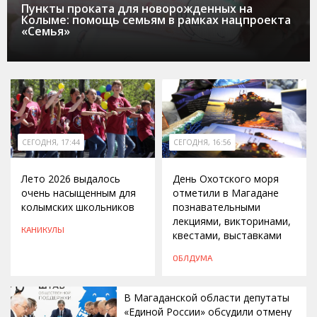
Пункты проката для новорожденных на
Колыме: помощь семьям в рамках нацпроекта
«Семья»
СЕГОДНЯ, 17:44
СЕГОДНЯ, 16:56
Лето 2026 выдалось
День Охотского моря
очень насыщенным для
отметили в Магадане
колымских школьников
познавательными
лекциями, викторинами,
КАНИКУЛЫ
квестами, выставками
ОБЛДУМА
В Магаданской области депутаты
«Единой России» обсудили отмену