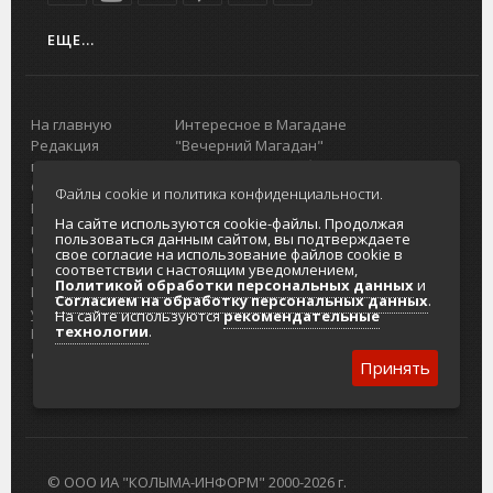
ЕЩЕ...
На главную
Интересное в Магадане
Редакция
"Вечерний Магадан"
портала
Городская доска объявлений
О проекте
Реклама
Файлы cookie и политика конфиденциальности.
Реклама на
Главный туристический портал
На сайте используются cookie-файлы. Продолжая
портале
Колымы
пользоваться данным сайтом, вы подтверждаете
Отзывы и
Политика в отношении обработки
свое согласие на использование файлов cookie в
соответствии с настоящим уведомлением,
предложения
персональных данных
Политикой обработки персональных данных
и
Интернет-
Согласие на обработку персональных
Согласием на обработку персональных данных
.
услуги
данных
На сайте используются
рекомендательные
технологии
.
Разработка
сайтов
Принять
© ООО ИА "КОЛЫМА-ИНФОРМ" 2000-2026 г.