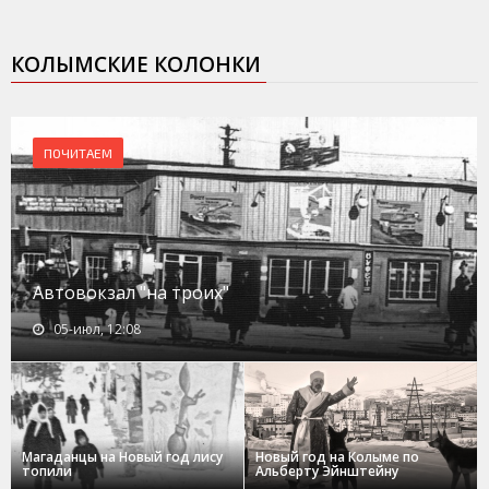
КОЛЫМСКИЕ КОЛОНКИ
ПОЧИТАЕМ
Автовокзал "на троих"
05-июл, 12:08
Магаданцы на Новый год лису
Новый год на Колыме по
топили
Альберту Эйнштейну