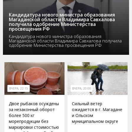
Кандидатура нового министра образования
Магаданской области Владимира Савхалова
получила одобрение Министерства
просвещения РФ
Кандидатура нового министра образования
Магаданской области Владимира Савхалова получила
одобрение Министерства просвещения РФ
ВЧЕРА, 22:15
ВЧЕРА, 20:00
Двое рыбаков осуждены
Сильный ветер
за незаконный оборот
ожидается в г. Магадане
более 500 кг
и Ольском
морепродукции без
муниципальном округе
маркировки стоимостью