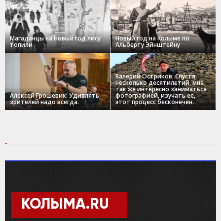
Магаданцы на Новый год лису
Новый год на Колыме по
топили
Альберту Эйнштейну
Валерий Остриков: Спустя
несколько десятилетий, мне
так же интересно заниматься
Алексей Грошевик: Удивлять
фотографией, изучать ее,
зрителей надо всегда.
этот процесс бесконечен.
КОЛЫМА.RU