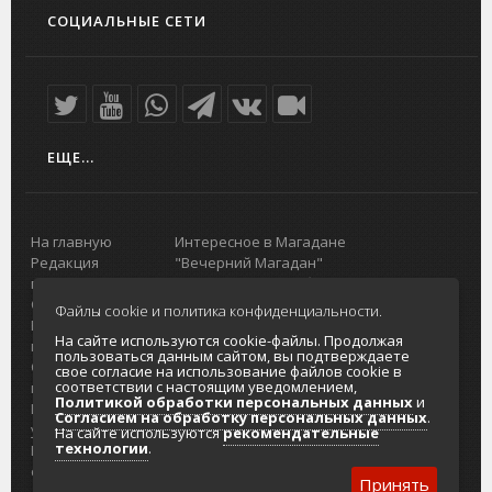
СОЦИАЛЬНЫЕ СЕТИ
ЕЩЕ...
На главную
Интересное в Магадане
Редакция
"Вечерний Магадан"
портала
Городская доска объявлений
О проекте
Реклама
Файлы cookie и политика конфиденциальности.
Реклама на
Главный туристический портал
На сайте используются cookie-файлы. Продолжая
портале
Колымы
пользоваться данным сайтом, вы подтверждаете
Отзывы и
Политика в отношении обработки
свое согласие на использование файлов cookie в
соответствии с настоящим уведомлением,
предложения
персональных данных
Политикой обработки персональных данных
и
Интернет-
Согласие на обработку персональных
Согласием на обработку персональных данных
.
услуги
данных
На сайте используются
рекомендательные
технологии
.
Разработка
сайтов
Принять