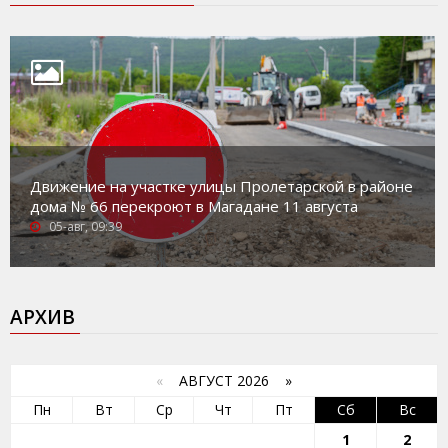
Движение на участке улицы Пролетарской в районе
дома № 66 перекроют в Магадане 11 августа
05-авг, 09:39
АРХИВ
«
АВГУСТ 2026 »
Пн
Вт
Ср
Чт
Пт
Сб
Вс
1
2