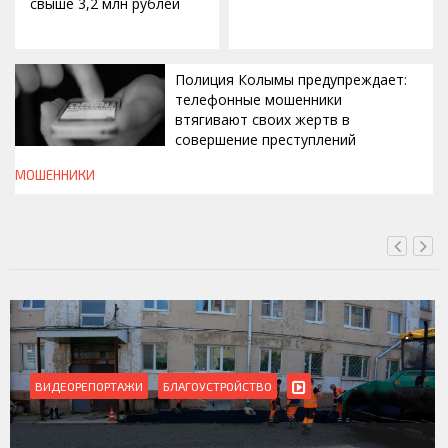
свыше 3,2 млн рублей
Полиция Колымы предупреждает:
телефонные мошенники
втягивают своих жертв в
совершение преступлений
МОШЕННИКИ
ВЧЕРА, 19:00
ЛАГОУСТРОЙСТВО
ВИДЕОРЕПОРТАЖИ
Магадан присоединилс