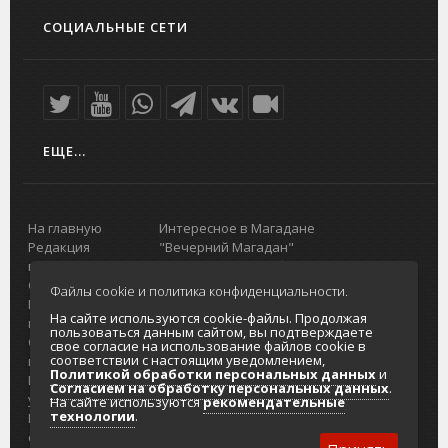
СОЦИАЛЬНЫЕ СЕТИ
ЕЩЕ...
На главную
Интересное в Магадане
Редакция
"Вечерний Магадан"
портала
Городская доска объявлений
О проекте
Реклама
Файлы cookie и политика конфиденциальности.
Реклама на
Главный туристический портал
На сайте используются cookie-файлы. Продолжая
портале
Колымы
пользоваться данным сайтом, вы подтверждаете
Отзывы и
Политика в отношении обработки
свое согласие на использование файлов cookie в
соответствии с настоящим уведомлением,
предложения
персональных данных
Политикой обработки персональных данных
и
Интернет-
Согласие на обработку персональных
Согласием на обработку персональных данных
.
услуги
данных
На сайте используются
рекомендательные
технологии
.
Разработка
сайтов