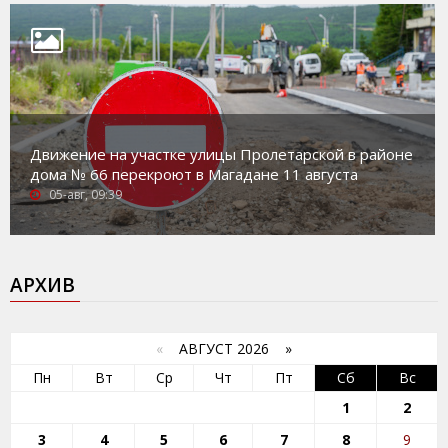
Движение на участке улицы Пролетарской в районе
дома № 66 перекроют в Магадане 11 августа
05-авг, 09:39
АРХИВ
«
АВГУСТ 2026 »
Пн
Вт
Ср
Чт
Пт
Сб
Вс
1
2
3
4
5
6
7
8
9