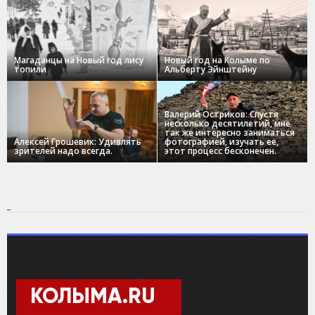
Магаданцы на Новый год лису
Новый год на Колыме по
топили
Альберту Эйнштейну
Валерий Остриков: Спустя
несколько десятилетий, мне
так же интересно заниматься
Алексей Грошевик: Удивлять
фотографией, изучать ее,
зрителей надо всегда.
этот процесс бесконечен.
КОЛЫМА.RU