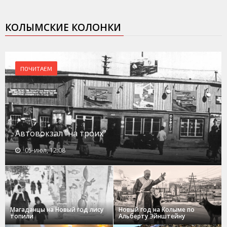
КОЛЫМСКИЕ КОЛОНКИ
ПОЧИТАЕМ
Автовокзал "на троих"
05-июл, 12:08
Магаданцы на Новый год лису
Новый год на Колыме по
топили
Альберту Эйнштейну