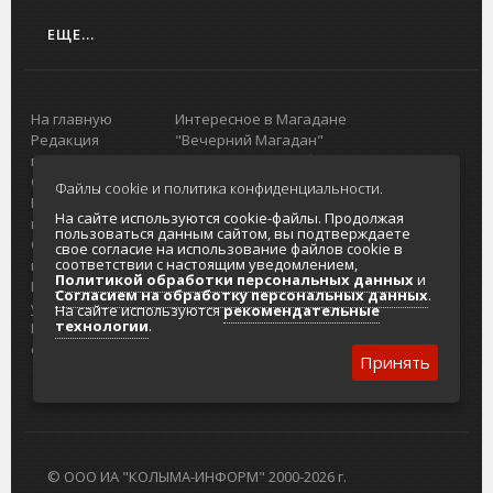
ЕЩЕ...
На главную
Интересное в Магадане
Редакция
"Вечерний Магадан"
портала
Городская доска объявлений
О проекте
Реклама
Файлы cookie и политика конфиденциальности.
Реклама на
Главный туристический портал
На сайте используются cookie-файлы. Продолжая
портале
Колымы
пользоваться данным сайтом, вы подтверждаете
Отзывы и
Политика в отношении обработки
свое согласие на использование файлов cookie в
соответствии с настоящим уведомлением,
предложения
персональных данных
Политикой обработки персональных данных
и
Интернет-
Согласие на обработку персональных
Согласием на обработку персональных данных
.
услуги
данных
На сайте используются
рекомендательные
технологии
.
Разработка
сайтов
Принять
© ООО ИА "КОЛЫМА-ИНФОРМ" 2000-2026 г.