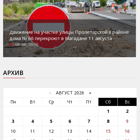
Движение на участке улицы Пролетарской в районе
дома № 66 перекроют в Магадане 11 августа
05-авг, 09:39
АРХИВ
«
АВГУСТ 2026 »
Пн
Вт
Ср
Чт
Пт
Сб
Вс
1
2
3
4
5
6
7
8
9
10
11
12
13
14
15
16