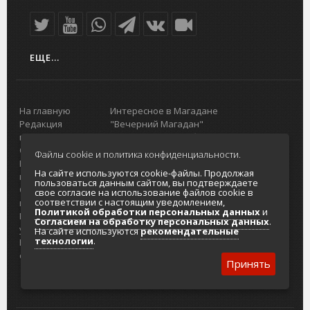
ЕЩЕ...
На главную
Интересное в Магадане
Редакция
"Вечерний Магадан"
портала
Городская доска объявлений
О проекте
Реклама
Файлы cookie и политика конфиденциальности.
Реклама на
Главный туристический портал
На сайте используются cookie-файлы. Продолжая
портале
Колымы
пользоваться данным сайтом, вы подтверждаете
Отзывы и
Политика в отношении обработки
свое согласие на использование файлов cookie в
соответствии с настоящим уведомлением,
предложения
персональных данных
Политикой обработки персональных данных
и
Интернет-
Согласие на обработку персональных
Согласием на обработку персональных данных
.
услуги
данных
На сайте используются
рекомендательные
технологии
.
Разработка
сайтов
Принять