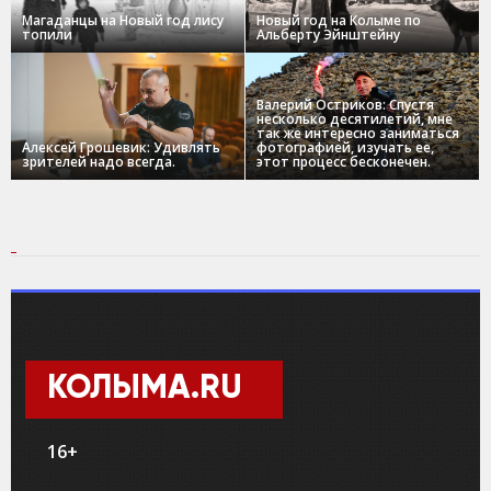
Магаданцы на Новый год лису
Новый год на Колыме по
топили
Альберту Эйнштейну
Валерий Остриков: Спустя
несколько десятилетий, мне
так же интересно заниматься
Алексей Грошевик: Удивлять
фотографией, изучать ее,
зрителей надо всегда.
этот процесс бесконечен.
КОЛЫМА.RU
16+