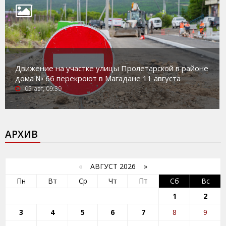
Движение на участке улицы Пролетарской в районе
дома № 66 перекроют в Магадане 11 августа
05-авг, 09:39
АРХИВ
«
АВГУСТ 2026 »
Пн
Вт
Ср
Чт
Пт
Сб
Вс
1
2
3
4
5
6
7
8
9