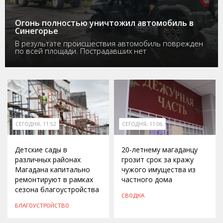
Огонь полностью уничтожил автомобиль в
Синегорье
В результате происшествия автомобиль поврежден
по всей площади. Пострадавших нет
СЕГОДНЯ, 11:52
СЕГОДНЯ, 11:06
Детские сады в
20-летнему магаданцу
различных районах
грозит срок за кражу
Магадана капитально
чужого имущества из
ремонтируют в рамках
частного дома
сезона благоустройства
СВОДКА
БЛАГОУСТРОЙСТВО