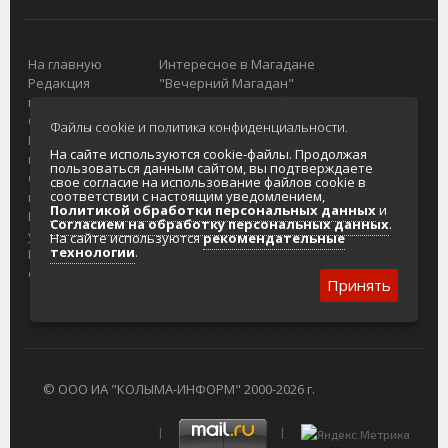
На главную
Интересное в Магадане
Редакция
"Вечерний Магадан"
портала
Городская доска объявлений
О проекте
Реклама
Файлы cookie и политика конфиденциальности.
Реклама на
Главный туристический портал
На сайте используются cookie-файлы. Продолжая
портале
Колымы
пользоваться данным сайтом, вы подтверждаете
Отзывы и
Политика в отношении обработки
свое согласие на использование файлов cookie в
соответствии с настоящим уведомлением,
предложения
персональных данных
Политикой обработки персональных данных
и
Интернет-
Согласие на обработку персональных
Согласием на обработку персональных данных
.
услуги
данных
На сайте используются
рекомендательные
технологии
.
Разработка
сайтов
Принять
© ООО ИА "КОЛЫМА-ИНФОРМ" 2000-2026 г.