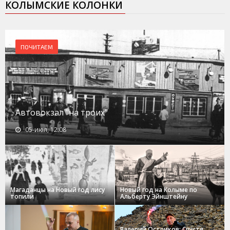
КОЛЫМСКИЕ КОЛОНКИ
ПОЧИТАЕМ
Автовокзал "на троих"
05-июл, 12:08
Магаданцы на Новый год лису
Новый год на Колыме по
топили
Альберту Эйнштейну
Валерий Остриков: Спустя