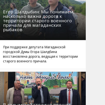
Егор Шалдыбин: Мы понимаем,
насколько важна дорога к
территории старого военного
причала для магаданских
рыбаков
При поддержке депутата Магаданской
городской Думы Егора Шалдбина
восстановлена дорога, ведущая к территории
старого военного причала.
В колымской столице прошла