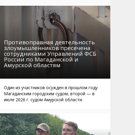
Маршруты. Улицы, остановки
Мошенники
Телефоны
Интернет
Автобусы Магадан – Аэропорт
Жилье
Таблица приливов отливов
Не мусорить
Противоправная деятельность
Браконьеры
злоумышленников пресечена
сотрудниками Управлений ФСБ
России по Магаданской и
Амурской областям
Один из участников осужден в прошлом году
Магаданским городским судом, второй — в
июле 2026 г. судом Амурской области.