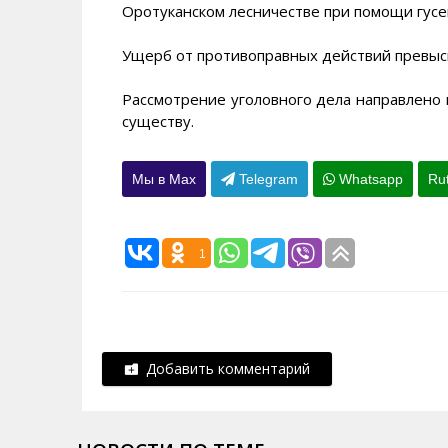
Оротуканском лесничестве при помощи гусе
Ущерб от противоправных действий превысил
Рассмотрение уголовного дела направлено 
существу.
Мы в Max
Telegram
Whatsapp
Ru
1
Добавить комментарий