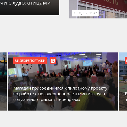
ечи с художницами
СЕГОДНЯ, 11:42
ВИДЕОРЕПОРТАЖИ
Магадан присоединился к пилотному проекту
по работе с несовершеннолетними из групп
социального риска «Переправа»