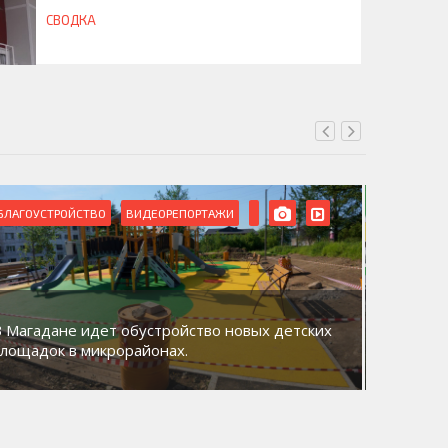
СВОДКА
БЛАГОУСТРОЙСТВО
ВИДЕОРЕПОРТАЖИ
ВИДЕОРЕ
В Магадане идет обустройство новых детских
Акция «
площадок в микрорайонах.
общий д