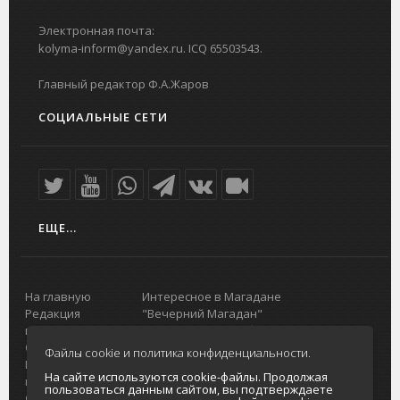
Электронная почта:
kolyma-inform@yandex.ru. ICQ 65503543.
Главный редактор Ф.А.Жаров
СОЦИАЛЬНЫЕ СЕТИ
ЕЩЕ...
На главную
Интересное в Магадане
Редакция
"Вечерний Магадан"
портала
Городская доска объявлений
О проекте
Реклама
Файлы cookie и политика конфиденциальности.
Реклама на
Главный туристический портал
На сайте используются cookie-файлы. Продолжая
портале
Колымы
пользоваться данным сайтом, вы подтверждаете
Отзывы и
Политика в отношении обработки