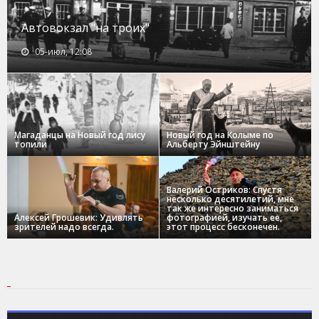
Автовокзал "на троих"
05-июл, 12:08
Магаданцы на Новый год лису
Новый год на Колыме по
топили
Альберту Эйнштейну
Валерий Остриков: Спустя
несколько десятилетий, мне
так же интересно заниматься
Алексей Грошевик: Удивлять
фотографией, изучать ее,
зрителей надо всегда.
этот процесс бесконечен.