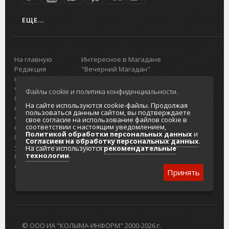
ЕЩЕ...
На главную
Интересное в Магадане
Редакция
"Вечерний Магадан"
портала
Городская доска объявлений
О проекте
Реклама
Файлы cookie и политика конфиденциальности.
Реклама на
Главный туристический портал
На сайте используются cookie-файлы. Продолжая
портале
Колымы
пользоваться данным сайтом, вы подтверждаете
Отзывы и
Политика в отношении обработки
свое согласие на использование файлов cookie в
соответствии с настоящим уведомлением,
предложения
персональных данных
Политикой обработки персональных данных
и
Интернет-
Согласие на обработку персональных
Согласием на обработку персональных данных
.
услуги
данных
На сайте используются
рекомендательные
технологии
.
Разработка
сайтов
Принять
© ООО ИА "КОЛЫМА-ИНФОРМ" 2000-2026 г.