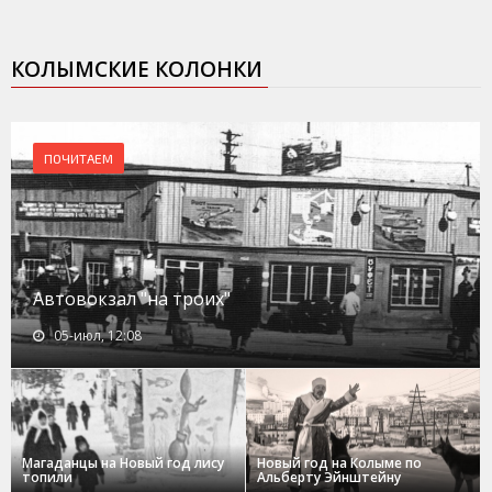
КОЛЫМСКИЕ КОЛОНКИ
ПОЧИТАЕМ
Автовокзал "на троих"
05-июл, 12:08
Магаданцы на Новый год лису
Новый год на Колыме по
топили
Альберту Эйнштейну