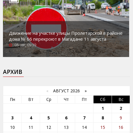
Движение на участке улицы Пролетарской в районе
дома № 66 перекроют в Магадане 11 августа
05-авг, 09:39
АРХИВ
«
АВГУСТ 2026 »
Пн
Вт
Ср
Чт
Пт
Сб
Вс
1
2
3
4
5
6
7
8
9
10
11
12
13
14
15
16