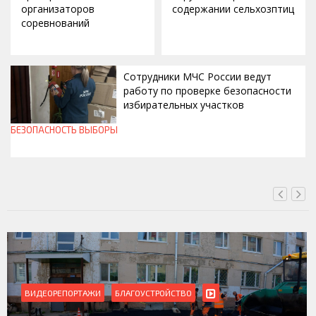
организаторов
содержании сельхозптиц
соревнований
Сотрудники МЧС России ведут
работу по проверке безопасности
избирательных участков
БЕЗОПАСНОСТЬ
ВЫБОРЫ
ВЧЕРА, 10:00
СТВО
ВИДЕОРЕПОРТАЖИ