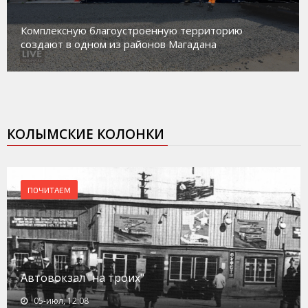
Магадан присоединился к пилот
ую территорию
работе с несовершеннолетними
 Магадана
социального риска «Переправа
КОЛЫМСКИЕ КОЛОНКИ
ПОЧИТАЕМ
Автовокзал "на троих"
05-июл, 12:08