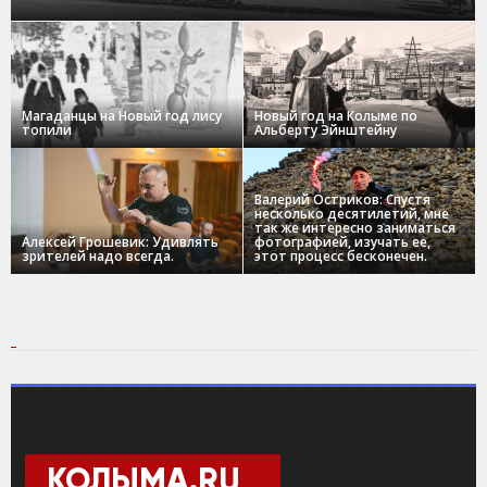
Магаданцы на Новый год лису
Новый год на Колыме по
топили
Альберту Эйнштейну
Валерий Остриков: Спустя
несколько десятилетий, мне
так же интересно заниматься
Алексей Грошевик: Удивлять
фотографией, изучать ее,
зрителей надо всегда.
этот процесс бесконечен.
КОЛЫМА.RU