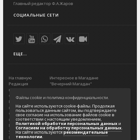
Главный редактор Ф.А.Жаров
СОЦИАЛЬНЫЕ СЕТИ
ЕЩЕ...
На главную
Интересное в Магадане
Редакция
"Вечерний Магадан"
портала
Городская доска объявлений
О проекте
Реклама
Файлы cookie и политика конфиденциальности.
Реклама на
Главный туристический портал
На сайте используются cookie-файлы. Продолжая
портале
Колымы
пользоваться данным сайтом, вы подтверждаете
Отзывы и
Политика в отношении обработки
свое согласие на использование файлов cookie в
соответствии с настоящим уведомлением,
предложения
персональных данных
Политикой обработки персональных данных
и
Интернет-
Согласие на обработку персональных
Согласием на обработку персональных данных
.
услуги
данных
На сайте используются
рекомендательные
технологии
.
Разработка