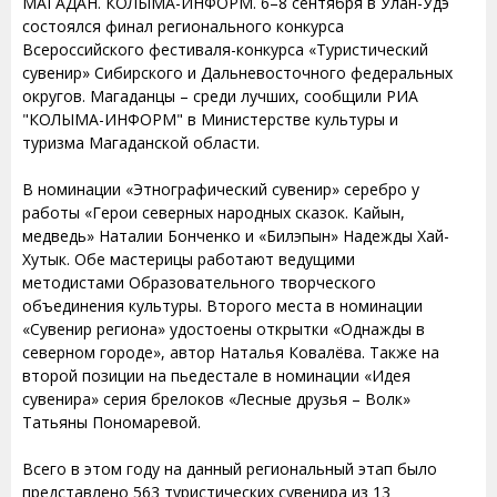
МАГАДАН. КОЛЫМА-ИНФОРМ. 6–8 сентября в Улан-Удэ
состоялся финал регионального конкурса
Всероссийского фестиваля-конкурса «Туристический
сувенир» Сибирского и Дальневосточного федеральных
округов. Магаданцы – среди лучших, сообщили РИА
"КОЛЫМА-ИНФОРМ" в Министерстве культуры и
туризма Магаданской области.
В номинации «Этнографический сувенир» серебро у
работы «Герои северных народных сказок. Кайын,
медведь» Наталии Бонченко и «Билэпын» Надежды Хай-
Хутык. Обе мастерицы работают ведущими
методистами Образовательного творческого
объединения культуры. Второго места в номинации
«Сувенир региона» удостоены открытки «Однажды в
северном городе», автор Наталья Ковалёва. Также на
второй позиции на пьедестале в номинации «Идея
сувенира» серия брелоков «Лесные друзья – Волк»
Татьяны Пономаревой.
Всего в этом году на данный региональный этап было
представлено 563 туристических сувенира из 13