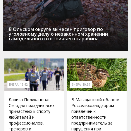
В Ольском округе вынесен приговор по
уголовному делу о незаконном хранении
самодельного охотничьего карабина
ВЧЕРА, 15:42
ВЧЕРА, 10:59
Лариса Поликанова:
В Магаданской области
Сегодня праздник всех
Россельхознадзором
причастных к спорту –
привлечен к
любителей и
ответственности
профессионалов,
предприниматель за
тренеров и
нарушения при