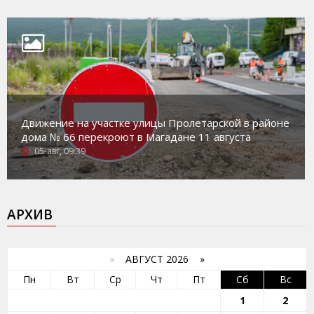
Движение на участке улицы Пролетарской в районе
дома № 66 перекроют в Магадане 11 августа
05-авг, 09:39
АРХИВ
«
АВГУСТ 2026 »
Пн
Вт
Ср
Чт
Пт
Сб
Вс
1
2