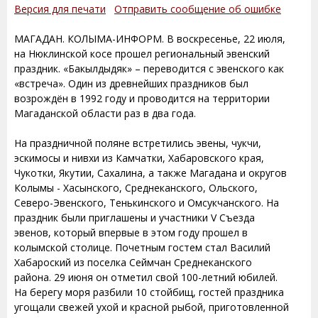
Версия для печати
Отправить сообщение об ошибке
МАГАДАН. КОЛЫМА-ИНФОРМ. В воскресенье, 22 июля,
на Нюклинской косе прошел региональный эвенский
праздник. «Бакылдыдяк» – переводится с эвенского как
«встреча». Один из древнейших праздников был
возрождён в 1992 году и проводится на территории
Магаданской области раз в два года.
На праздничной поляне встретились эвены, чукчи,
эскимосы и нивхи из Камчатки, Хабаровского края,
Чукотки, Якутии, Сахалина, а также Магадана и округов
Колымы - Хасынского, Среднеканского, Ольского,
Северо-Эвенского, Тенькинского и Омсукчанского. На
праздник были приглашены и участники V Съезда
эвенов, который впервые в этом году прошел в
колымской столице. Почетным гостем стал Василий
Хабароский из поселка Сеймчан Среднеканского
района. 29 июня он отметил свой 100-летний юбилей.
На берегу моря разбили 10 стойбищ, гостей праздника
угощали свежей ухой и красной рыбой, приготовленной