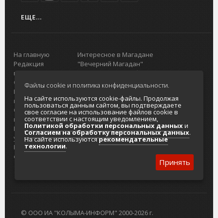
ЕЩЕ...
На главную
Интересное в Магадане
Редакция
"Вечерний Магадан"
портала
Городская доска объявлений
О проекте
Реклама
Файлы cookie и политика конфиденциальности.
Реклама на
Главный туристический портал
На сайте используются cookie-файлы. Продолжая
портале
Колымы
пользоваться данным сайтом, вы подтверждаете
Отзывы и
Политика в отношении обработки
свое согласие на использование файлов cookie в
соответствии с настоящим уведомлением,
предложения
персональных данных
Политикой обработки персональных данных
и
Интернет-
Согласие на обработку персональных
Согласием на обработку персональных данных
.
услуги
данных
На сайте используются
рекомендательные
технологии
.
Разработка
сайтов
Принять
© ООО ИА "КОЛЫМА-ИНФОРМ" 2000-2026 г.