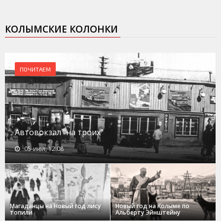
КОЛЫМСКИЕ КОЛОНКИ
ПОЧИТАЕМ
Автовокзал "на троих"
05-июл, 12:08
Магаданцы на Новый год лису
Новый год на Колыме по
топили
Альберту Эйнштейну