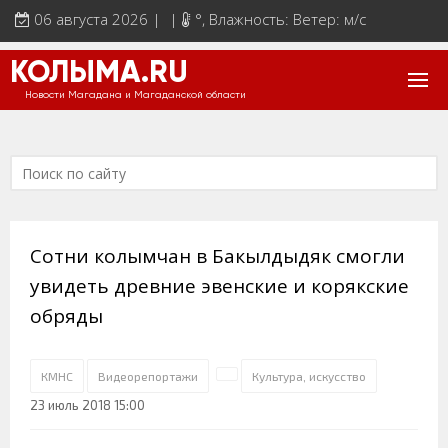
06 августа 2026 | |
°
, Влажность: Ветер: м/с
КОЛЫМА.RU
Новости Магадана и Магаданской области
Сотни колымчан в Бакылдыдяк смогли
увидеть древние эвенские и корякские
обряды
КМНС
Видеорепортажи
Культура, искусство
23 июль 2018 15:00