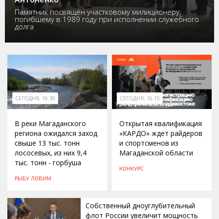
Памятник посвящён участковому милиционеру,
погибшему в 1989 году при исполнении служебного
долга
СЕГОДНЯ, 16:30
СЕГОДНЯ, 16:15
В реки Магаданского
Открытая квалификация
региона ожидался заход
«КАРДО» ждет райдеров
свыше 13 тыс. тонн
и спортсменов из
лососевых, из них 9,4
Магаданской области
тыс. тонн - горбуша
КОНКУРС
РЫБУ ЛОВИМ
Собственный дноуглубительный
флот России увеличит мощность