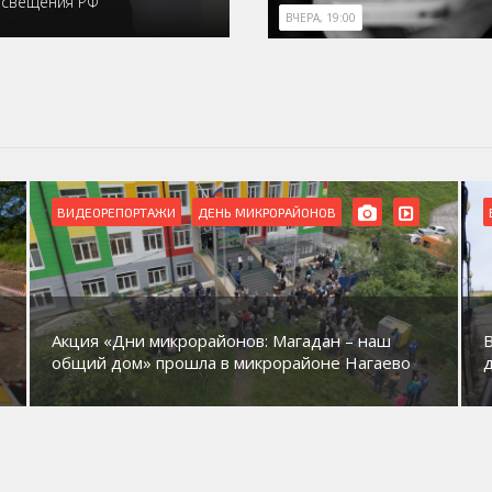
освещения РФ
ВЧЕРА, 19:00
ВИДЕОРЕПОРТАЖИ
ДЕНЬ МИКРОРАЙОНОВ
Акция «Дни микрорайонов: Магадан – наш
общий дом» прошла в микрорайоне Нагаево