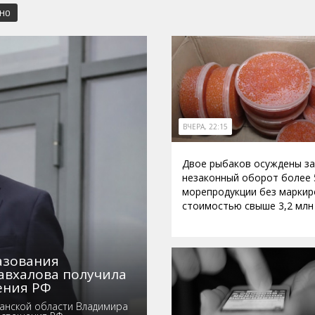
СНО
ВЧЕРА, 22:15
Двое рыбаков осуждены за
незаконный оборот более 
морепродукции без маркир
стоимостью свыше 3,2 млн
азования
авхалова получила
ения РФ
анской области Владимира