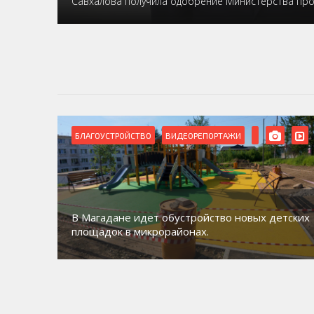
Савхалова получила одобрение Министерства пр
БЛАГОУСТРОЙСТВО
ВИДЕОРЕПОРТАЖИ
роекту
рупп
В Магадане идет обустройство новых детских
площадок в микрорайонах.