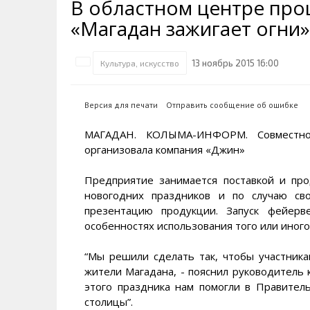
В областном центре про
Транспортная инфраструктура
Губернатор
Инте
Кван
«Магадан зажигает огни»
Их надо знать. Галерея славы
Наркоте нет
Песн
Визи
Колымы
Аэропорт Магадан
Хран
Благ
13 ноябрь 2015 16:00
Культура, искусство
Достопримечательности
Магадана и области
Полицейских не бить
Онла
Ипот
Туристическик маршруты
Сельское хозяйство
Горн
Версия для печати
Отправить сообщение об ошибке
Аварии ДТП
Алим
МАГАДАН. КОЛЫМА-ИНФОРМ. Совместно
организовала компания «Джин»
Предприятие занимается поставкой и пр
новогодних праздников и по случаю св
презентацию продукции. Запуск фейерв
особенностях использования того или иного
“Мы решили сделать так, чтобы участник
жители Магадана, - пояснил руководитель 
этого праздника нам помогли в Правител
столицы”.