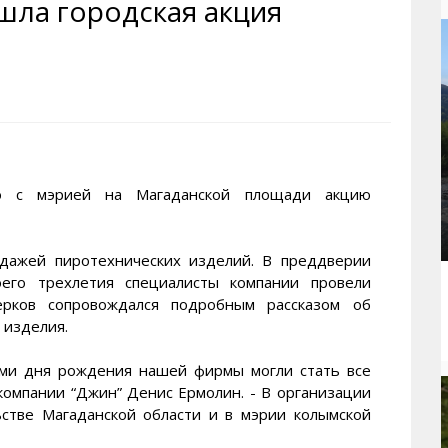
шла городская акция
рактивная карта
ториум
Кинохроника Магадана
УМВД
и о Колыме
т
3D районы города
Косторезы Магадана
ители экрана. Заставки
оустройство
Фотоальбом
Профсоюзы
йн вебкамеры в Магадане
ека
Соцподдержка
олыжная школа
Рыбу ловим
енты
Магадан в Instagram
 с мэрией на Магаданской площади акцию
одажей пиротехнических изделий. В преддверии
оего трехлетия специалисты компании провели
ерков сопровождался подробным рассказом об
 изделия.
ами дня рождения нашей фирмы могли стать все
компании “Джин” Денис Ермолин. - В организации
ьстве Магаданской области и в мэрии колымской