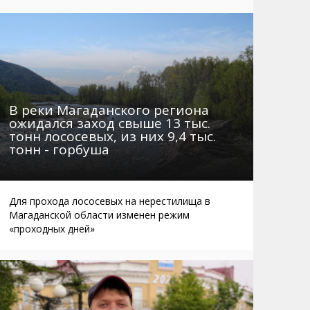
Маршруты. Улицы, остановки
Мошенники
Телефоны
Интернет
Автобусы Магадан – Аэропорт
Жилье
Таблица приливов отливов
Не мусорить
Браконьеры
В реки Магаданского региона
ожидался заход свыше 13 тыс.
тонн лососевых, из них 9,4 тыс.
тонн - горбуша
Для прохода лососевых на нерестилища в
Магаданской области изменен режим
«проходных дней»