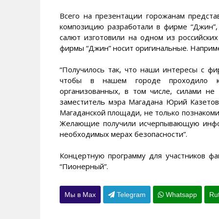
Всего на презентации горожанам предста
композицию разработали в фирме “Джин”, 
салют изготовили на одном из российских
фирмы “Джин” носит оригинальные. Наприме
“Получилось так, что наши интересы с фи
чтобы в нашем городе проходило к
организованных, в том числе, силами не
заместитель мэра Магадана Юрий Казетов.
Магаданской площади, не только познакоми
Желающие получили исчерпывающую инфо
необходимых мерах безопасности”.
Концертную программу для участников фа
“Пионерный”.
Мы в Max
Telegram
Whatsapp
Ru