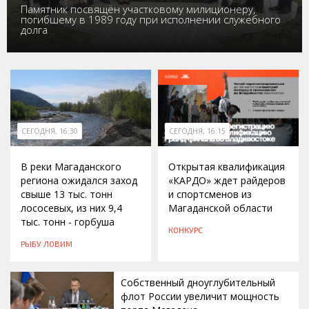
Памятник посвящён участковому милиционеру,
погибшему в 1989 году при исполнении служебного
долга
СЕГОДНЯ, 16:30
СЕГОДНЯ, 16:15
В реки Магаданского
Открытая квалификация
региона ожидался заход
«КАРДО» ждет райдеров
свыше 13 тыс. тонн
и спортсменов из
лососевых, из них 9,4
Магаданской области
тыс. тонн - горбуша
КОНКУРС
РЫБУ ЛОВИМ
Собственный дноуглубительный
флот России увеличит мощность