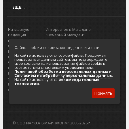
ЕЩЕ...
На главную
Интересное в Магадане
Редакция
"Вечерний Магадан"
портала
Городская доска объявлений
О проекте
Реклама
Файлы cookie и политика конфиденциальности.
Реклама на
Главный туристический портал
На сайте используются cookie-файлы. Продолжая
портале
Колымы
пользоваться данным сайтом, вы подтверждаете
Отзывы и
Политика в отношении обработки
свое согласие на использование файлов cookie в
соответствии с настоящим уведомлением,
предложения
персональных данных
Политикой обработки персональных данных
и
Интернет-
Согласие на обработку персональных
Согласием на обработку персональных данных
.
услуги
данных
На сайте используются
рекомендательные
технологии
.
Разработка
сайтов
Принять
© ООО ИА "КОЛЫМА-ИНФОРМ" 2000-2026 г.