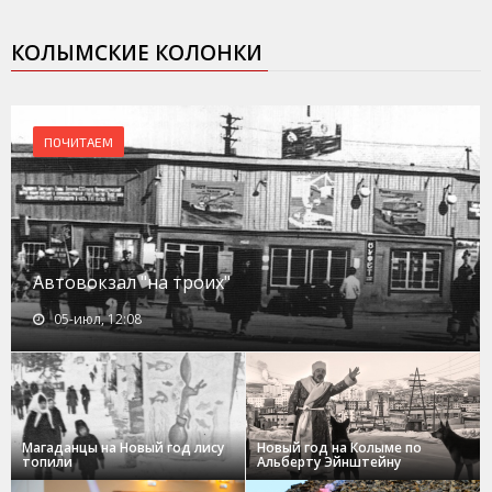
КОЛЫМСКИЕ КОЛОНКИ
ПОЧИТАЕМ
Автовокзал "на троих"
05-июл, 12:08
Магаданцы на Новый год лису
Новый год на Колыме по
топили
Альберту Эйнштейну