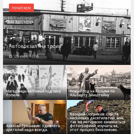
ПОЧИТАЕМ
Автовокзал "на троих"
05-июл, 12:08
Магаданцы на Новый год лису
Новый год на Колыме по
топили
Альберту Эйнштейну
Валерий Остриков: Спустя
несколько десятилетий, мне
так же интересно заниматься
Алексей Грошевик: Удивлять
фотографией, изучать ее,
зрителей надо всегда.
этот процесс бесконечен.