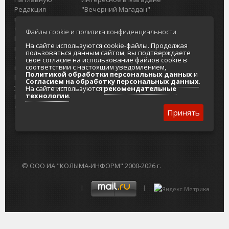
Редакция
"Вечерний Магадан"
портала
Городская доска объявлений
О проекте
Реклама
Файлы cookie и политика конфиденциальности.
Реклама на
Главный туристический портал
На сайте используются cookie-файлы. Продолжая
портале
Колымы
пользоваться данным сайтом, вы подтверждаете
Отзывы и
Политика в отношении обработки
свое согласие на использование файлов cookie в
соответствии с настоящим уведомлением,
предложения
персональных данных
Политикой обработки персональных данных
и
Интернет-
Согласие на обработку персональных
Согласием на обработку персональных данных
.
услуги
данных
На сайте используются
рекомендательные
технологии
.
Разработка
сайтов
Принять
© ООО ИА "КОЛЫМА-ИНФОРМ" 2000-2026 г.