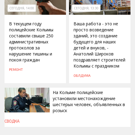
СЕГОДНЯ, 14:00
СЕГОДНЯ, 13:30
В текущем году
Ваша работа - это не
полицейские Колымы
просто возведение
составили свыше 250
зданий, это создание
административных
будущего для наших
протоколов за
детей и внуков, -
нарушение тишины и
Анатолий Широков
покоя граждан
поздравляет строителей
Колымы с праздником
РЕМОНТ
ОБЛДУМА
На Колыме полицейские
установили местонахождение
шестерых человек, объявленных в
розыск
СВОДКА
СЕГОДНЯ, 13:00