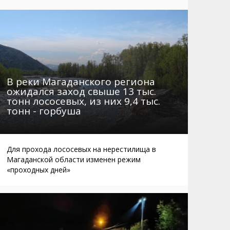
Маршруты. Улицы, остановки
Мошенники
Телефоны
Интернет
Автобусы Магадан – Аэропорт
Жилье
Таблица приливов отливов
Не мусорить
Браконьеры
В реки Магаданского региона
ожидался заход свыше 13 тыс.
тонн лососевых, из них 9,4 тыс.
тонн - горбуша
Для прохода лососевых на нерестилища в
Магаданской области изменен режим
«проходных дней»