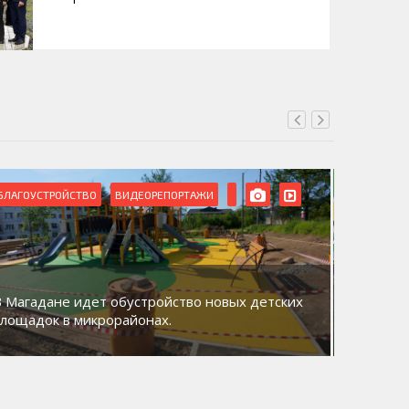
БЛАГОУСТРОЙСТВО
ВИДЕОРЕПОРТАЖИ
ВИДЕОРЕ
В Магадане идет обустройство новых детских
Акция «
площадок в микрорайонах.
общий д