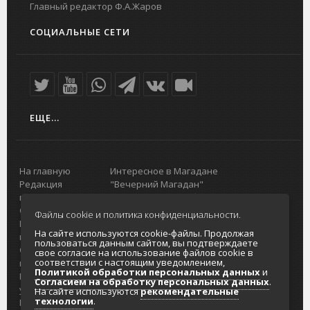
Главный редактор Ф.А.Жаров
СОЦИАЛЬНЫЕ СЕТИ
ЕЩЕ...
На главную
Интересное в Магадане
Редакция
"Вечерний Магадан"
портала
Городская доска объявлений
О проекте
Реклама
Файлы cookie и политика конфиденциальности.
Реклама на
Главный туристический портал
На сайте используются cookie-файлы. Продолжая
портале
Колымы
пользоваться данным сайтом, вы подтверждаете
Отзывы и
Политика в отношении обработки
свое согласие на использование файлов cookie в
соответствии с настоящим уведомлением,
предложения
персональных данных
Политикой обработки персональных данных
и
Интернет-
Согласие на обработку персональных
Согласием на обработку персональных данных
.
услуги
данных
На сайте используются
рекомендательные
технологии
.
Разработка