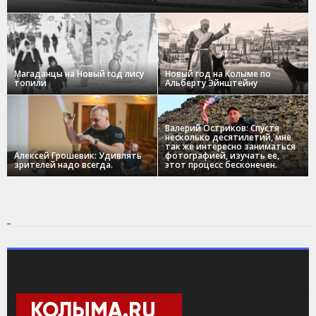
Магаданцы на Новый год лису
Новый год на Колыме по
топили
Альберту Эйнштейну
Валерий Остриков: Спустя
несколько десятилетий, мне
так же интересно заниматься
Алексей Грошевик: Удивлять
фотографией, изучать ее,
зрителей надо всегда.
этот процесс бесконечен.
КОЛЫМА.RU