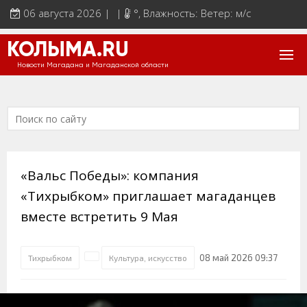
06 августа 2026 | |
°
, Влажность: Ветер: м/с
КОЛЫМА.RU
Новости Магадана и Магаданской области
«Вальс Победы»: компания
«Тихрыбком» приглашает магаданцев
вместе встретить 9 Мая
08 май 2026 09:37
Тихрыбком
Культура, искусство