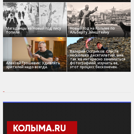
Магаданцы на Новый год лису
Новый год на Колыме по
топили
Альберту Эйнштейну
Валерий Остриков: Спустя
несколько десятилетий, мне
так же интересно заниматься
Алексей Грошевик: Удивлять
фотографией, изучать ее,
зрителей надо всегда.
этот процесс бесконечен.
КОЛЫМА.RU