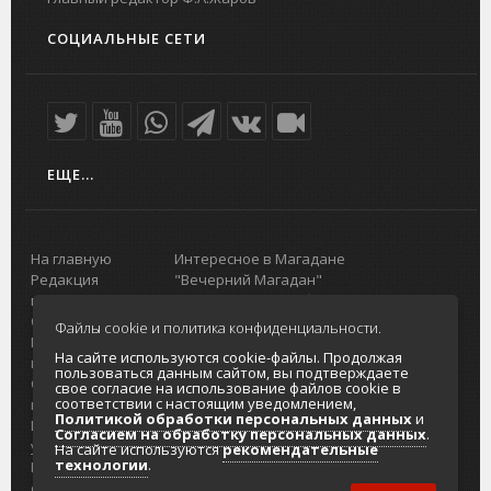
СОЦИАЛЬНЫЕ СЕТИ
ЕЩЕ...
На главную
Интересное в Магадане
Редакция
"Вечерний Магадан"
портала
Городская доска объявлений
О проекте
Реклама
Файлы cookie и политика конфиденциальности.
Реклама на
Главный туристический портал
На сайте используются cookie-файлы. Продолжая
портале
Колымы
пользоваться данным сайтом, вы подтверждаете
Отзывы и
Политика в отношении обработки
свое согласие на использование файлов cookie в
соответствии с настоящим уведомлением,
предложения
персональных данных
Политикой обработки персональных данных
и
Интернет-
Согласие на обработку персональных
Согласием на обработку персональных данных
.
услуги
данных
На сайте используются
рекомендательные
технологии
.
Разработка
сайтов