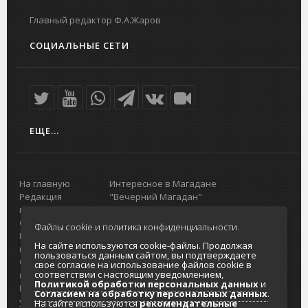
Главный редактор Ф.А.Жаров
СОЦИАЛЬНЫЕ СЕТИ
ЕЩЕ...
На главную
Интересное в Магадане
Редакция
"Вечерний Магадан"
портала
Городская доска объявлений
О проекте
Реклама
Файлы cookie и политика конфиденциальности.
Реклама на
Главный туристический портал
На сайте используются cookie-файлы. Продолжая
портале
Колымы
пользоваться данным сайтом, вы подтверждаете
Отзывы и
Политика в отношении обработки
свое согласие на использование файлов cookie в
соответствии с настоящим уведомлением,
предложения
персональных данных
Политикой обработки персональных данных
и
Интернет-
Согласие на обработку персональных
Согласием на обработку персональных данных
.
услуги
данных
На сайте используются
рекомендательные