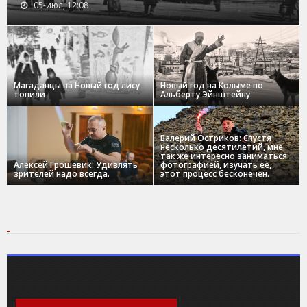
05-июл, 12:08
Магаданцы на Новый год лису
Новый год на Колыме по
топили
Альберту Эйнштейну
Валерий Остриков: Спустя
несколько десятилетий, мне
так же интересно заниматься
Алексей Грошевик: Удивлять
фотографией, изучать ее,
зрителей надо всегда.
этот процесс бесконечен.