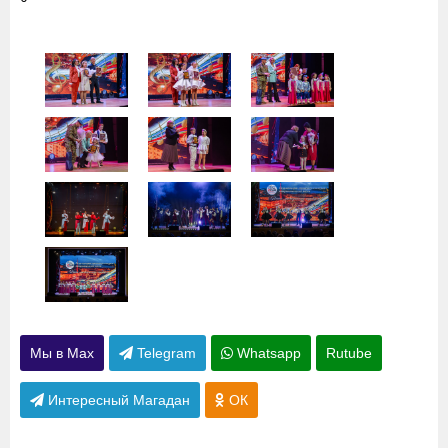
Мы в Max
Telegram
Whatsapp
Rutube
Интересный Магадан
ОК