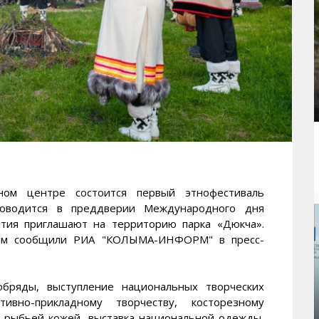
м центре состоится первый этнофестиваль
роводится в преддверии Международного дня
ятия приглашают на территорию парка «Дюкча».
том сообщили РИА "КОЛЫМА-ИНФОРМ" в пресс-
обряды, выступление национальных творческих
тивно-прикладному творчеству, косторезному
м, рыбьей кожей, выставка национальной одежды,