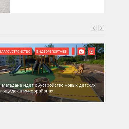
БЛАГОУСТРОЙСТВО
ВИДЕОРЕПОРТАЖИ
ВИДЕОРЕ
В Магадане идет обустройство новых детских
Акция «
площадок в микрорайонах.
общий д