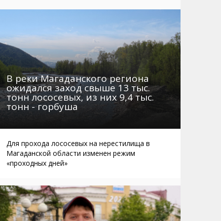
Маршруты. Улицы, остановки
Мошенники
Телефоны
Интернет
Автобусы Магадан – Аэропорт
Жилье
Таблица приливов отливов
Не мусорить
Браконьеры
В реки Магаданского региона
ожидался заход свыше 13 тыс.
тонн лососевых, из них 9,4 тыс.
тонн - горбуша
Для прохода лососевых на нерестилища в
Магаданской области изменен режим
«проходных дней»