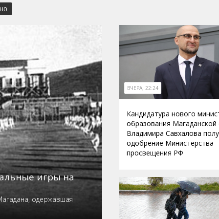
СНО
ВЧЕРА, 22:24
Кандидатура нового минис
образования Магаданской
Владимира Савхалова пол
одобрение Министерства
просвещения РФ
нальные игры на
Магадана, одержавшая