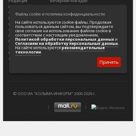
Редакция
"Вечерний Магадан"
портала
Городская доска объявлений
О проекте
Реклама
Файлы cookie и политика конфиденциальности.
Реклама на
Главный туристический портал
На сайте используются cookie-файлы. Продолжая
портале
Колымы
пользоваться данным сайтом, вы подтверждаете
Отзывы и
Политика в отношении обработки
свое согласие на использование файлов cookie в
соответствии с настоящим уведомлением,
предложения
персональных данных
Политикой обработки персональных данных
и
Интернет-
Согласие на обработку персональных
Согласием на обработку персональных данных
.
услуги
данных
На сайте используются
рекомендательные
технологии
.
Разработка
сайтов
Принять
© ООО ИА "КОЛЫМА-ИНФОРМ" 2000-2026 г.