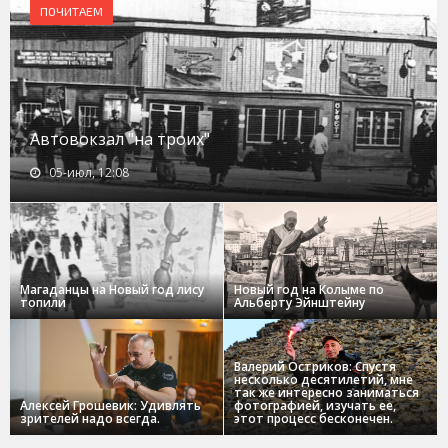
ПОЧИТАЕМ
Автовокзал "на троих"
05-июл, 12:08
Магаданцы на Новый год лису
Новый год на Колыме по
топили
Альберту Эйнштейну
Валерий Остриков: Спустя
несколько десятилетий, мне
так же интересно заниматься
Алексей Грошевик: Удивлять
фотографией, изучать ее,
зрителей надо всегда.
этот процесс бесконечен.