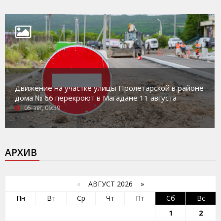
Движение на участке улицы Пролетарской в районе
дома № 66 перекроют в Магадане 11 августа
05-авг, 09:39
АРХИВ
«
АВГУСТ 2026 »
Пн
Вт
Ср
Чт
Пт
Сб
Вс
1
2