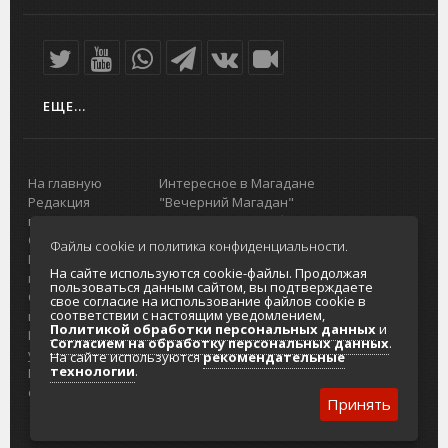
ЕЩЕ...
На главную
Интересное в Магадане
Редакция
"Вечерний Магадан"
портала
Городская доска объявлений
О проекте
Реклама
Файлы cookie и политика конфиденциальности.
Реклама на
Главный туристический портал
На сайте используются cookie-файлы. Продолжая
портале
Колымы
пользоваться данным сайтом, вы подтверждаете
Отзывы и
Политика в отношении обработки
свое согласие на использование файлов cookie в
соответствии с настоящим уведомлением,
предложения
персональных данных
Политикой обработки персональных данных
и
Интернет-
Согласие на обработку персональных
Согласием на обработку персональных данных
.
услуги
данных
На сайте используются
рекомендательные
технологии
.
Разработка
сайтов
Принять