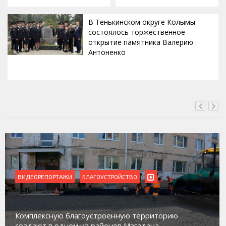
В Тенькинском округе Колымы
состоялось торжественное
открытие памятника Валерию
Антоненко
ВЧЕРА, 18:00
ВИДЕОРЕПОРТАЖИ
Магадан присоединился к пилотному проек
орию
работе с несовершеннолетними из групп
социального риска «Переправа»