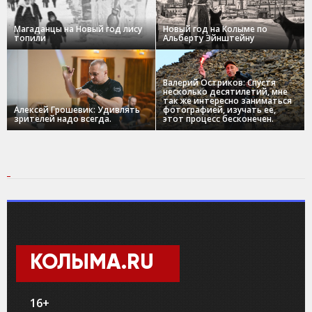
Магаданцы на Новый год лису
Новый год на Колыме по
топили
Альберту Эйнштейну
Валерий Остриков: Спустя
несколько десятилетий, мне
так же интересно заниматься
Алексей Грошевик: Удивлять
фотографией, изучать ее,
зрителей надо всегда.
этот процесс бесконечен.
КОЛЫМА.RU
16+