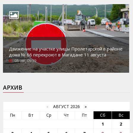
Движение на участке улицы Пролетарской в районе
дома № 66 перекроют в Магадане 11 августа
05-авг, 09:39
АРХИВ
«
АВГУСТ 2026 »
Пн
Вт
Ср
Чт
Пт
Сб
Вс
1
2