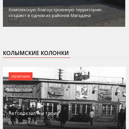
Магадан присоединилс
устроенную территорию
работе с несовершенн
з районов Магадана
социального риска «П
КОЛЫМСКИЕ КОЛОНКИ
ПОЧИТАЕМ
Автовокзал "на троих"
05-июл, 12:08