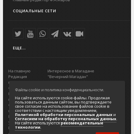
СОЦИАЛЬНЫЕ СЕТИ
ЕЩЕ...
На главную
Интересное в Магадане
Редакция
"Вечерний Магадан"
портала
Городская доска объявлений
О проекте
Реклама
Файлы cookie и политика конфиденциальности.
Реклама на
Главный туристический портал
На сайте используются cookie-файлы. Продолжая
портале
Колымы
пользоваться данным сайтом, вы подтверждаете
Отзывы и
Политика в отношении обработки
свое согласие на использование файлов cookie в
соответствии с настоящим уведомлением,
предложения
персональных данных
Политикой обработки персональных данных
и
Интернет-
Согласие на обработку персональных
Согласием на обработку персональных данных
.
услуги
данных
На сайте используются
рекомендательные
технологии
.
Разработка
сайтов