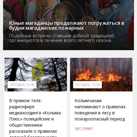
Юные магаданцы продолжают погружаться в
будни магаданских пожарных
Подобные встречи, ставшие доброй традицией,
организуются в течение всего летнего сезона
СЕГОДНЯ, 13:40
СЕГОДНЯ, 13:30
В прямом теле-
Колымчанам
радиоэфире
напоминают о правилах
медиахолдинга «Колыма
поведения в лесу в
Плюс» полицейские и
пожароопасный период
общественники
ЛЕС ГОРИТ
рассказали о правилах