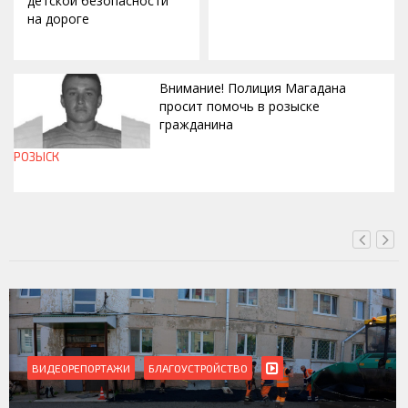
детской безопасности
на дороге
Внимание! Полиция Магадана
просит помочь в розыске
гражданина
РОЗЫСК
СЕГОДНЯ, 12:37
ЛАГОУСТРОЙСТВО
ВИДЕОРЕПОРТАЖИ