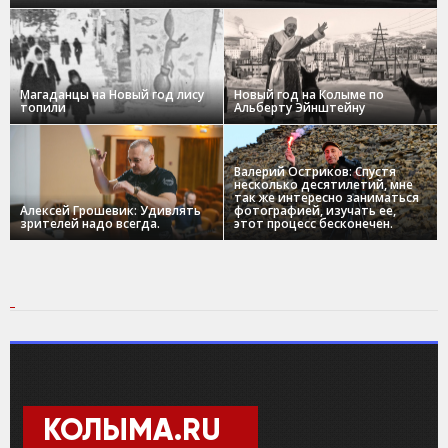
Магаданцы на Новый год лису
Новый год на Колыме по
топили
Альберту Эйнштейну
Валерий Остриков: Спустя
несколько десятилетий, мне
так же интересно заниматься
Алексей Грошевик: Удивлять
фотографией, изучать ее,
зрителей надо всегда.
этот процесс бесконечен.
КОЛЫМА.RU