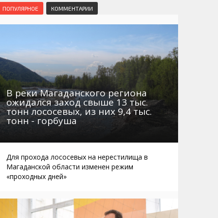
Маршруты. Улицы, остановки
Мошенники
ПОПУЛЯРНОЕ
КОММЕНТАРИИ
Телефоны
Интернет
Автобусы Магадан – Аэропорт
Жилье
Таблица приливов отливов
Не мусорить
Браконьеры
В реки Магаданского региона
ожидался заход свыше 13 тыс.
тонн лососевых, из них 9,4 тыс.
тонн - горбуша
Для прохода лососевых на нерестилища в
Магаданской области изменен режим
«проходных дней»