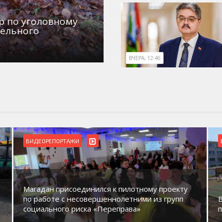
р по уголовному
дельного
ВЧЕРА, 12:46
БЛАГОУСТРОЙСТВО
ВИДЕОРЕПОРТАЖИ
В Магадане идет обустройство новых детских
площадок в микрорайонах.