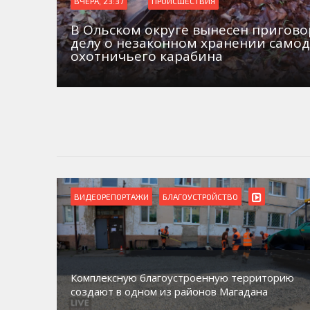
ВЧЕРА, 23:37
ПРОИСШЕСТВИЯ
В Ольском округе вынесен пригово
делу о незаконном хранении само
охотничьего карабина
ВИДЕОРЕПОРТАЖИ
Магадан присоединился к пилотному проекту
торию
по работе с несовершеннолетними из групп
социального риска «Переправа»