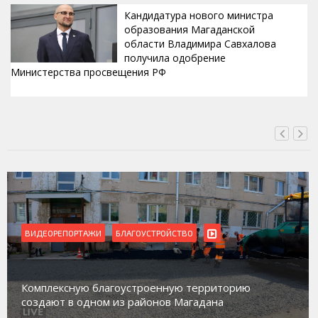
Кандидатура нового министра
образования Магаданской
области Владимира Савхалова
получила одобрение
Министерства просвещения РФ
ВЧЕРА, 22:24
ЛАГОУСТРОЙСТВО
ВИДЕОРЕПОРТАЖИ
Магадан присоединилс
устроенную территорию
работе с несовершенн
з районов Магадана
социального риска «П