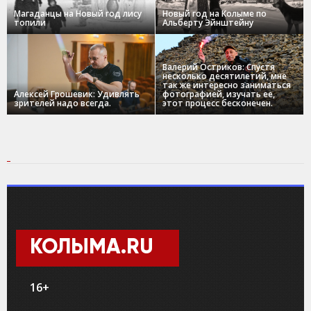
Магаданцы на Новый год лису
Новый год на Колыме по
топили
Альберту Эйнштейну
Валерий Остриков: Спустя
несколько десятилетий, мне
так же интересно заниматься
Алексей Грошевик: Удивлять
фотографией, изучать ее,
зрителей надо всегда.
этот процесс бесконечен.
КОЛЫМА.RU
16+