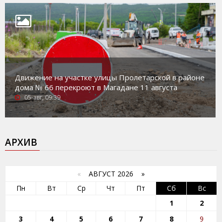
Движение на участке улицы Пролетарской в районе
дома № 66 перекроют в Магадане 11 августа
05-авг, 09:39
АРХИВ
«
АВГУСТ 2026 »
Пн
Вт
Ср
Чт
Пт
Сб
Вс
1
2
3
4
5
6
7
8
9