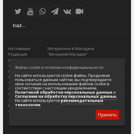
ЕЩЕ...
На главную
Интересное в Магадане
Редакция
"Вечерний Магадан"
портала
Городская доска объявлений
О проекте
Реклама
Файлы cookie и политика конфиденциальности.
Реклама на
Главный туристический портал
На сайте используются cookie-файлы. Продолжая
портале
Колымы
пользоваться данным сайтом, вы подтверждаете
Отзывы и
Политика в отношении обработки
свое согласие на использование файлов cookie в
соответствии с настоящим уведомлением,
предложения
персональных данных
Политикой обработки персональных данных
и
Интернет-
Согласие на обработку персональных
Согласием на обработку персональных данных
.
услуги
данных
На сайте используются
рекомендательные
технологии
.
Разработка
сайтов
Принять