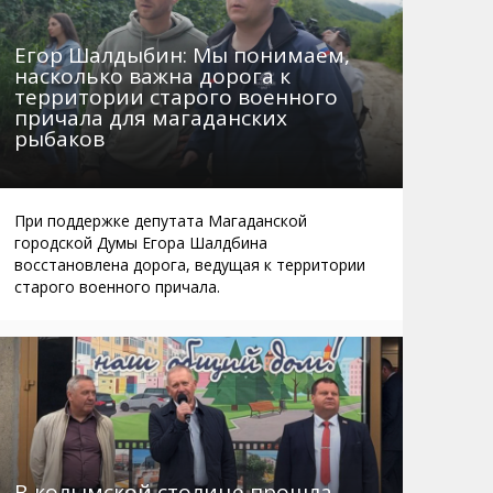
Егор Шалдыбин: Мы понимаем,
насколько важна дорога к
территории старого военного
причала для магаданских
рыбаков
При поддержке депутата Магаданской
городской Думы Егора Шалдбина
восстановлена дорога, ведущая к территории
старого военного причала.
В колымской столице прошла