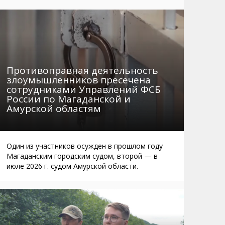
Маршруты. Улицы, остановки
Мошенники
Телефоны
Интернет
Автобусы Магадан – Аэропорт
Жилье
Таблица приливов отливов
Не мусорить
Противоправная деятельность
Браконьеры
злоумышленников пресечена
сотрудниками Управлений ФСБ
России по Магаданской и
Амурской областям
Один из участников осужден в прошлом году
Магаданским городским судом, второй — в
июле 2026 г. судом Амурской области.