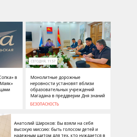
СЕГОДНЯ, 11:57
Сопка» в
Монолитные дорожные
«Маяк»
неровности установят вблизи
ицами
образовательных учреждений
Магадана в преддверии Дня знаний
БЕЗОПАСНОСТЬ
Анатолий Широков: Вы взяли на себя
высокую миссию: быть голосом детей и
надежным щитом для тех, кто нуждается в