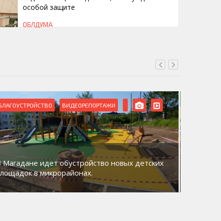
особой защите
ОБЛДУМА
БЛАГОУСТРОЙСТВО
ВИДЕОРЕПОРТАЖИ
ВИДЕОРЕ
В Магадане идет обустройство новых детских
Акция «
площадок в микрорайонах.
общий д