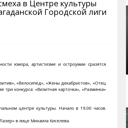
меха в Центре культуры
рактивная карта
ториум
Кинохроника Магадана
УМВД
агаданской Городской лиги
и о Колыме
т
3D районы города
Косторезы Магадана
ители экрана. Заставки
оустройство
Фотоальбом
Профсоюзы
йн вебкамеры в Магадане
ека
Соцподдержка
олыжная школа
Рыбу ловим
енты
Магадан в Instagram
сти юмора, артистизме и остроумии сразятся
озитив», «Велосипед», «Жены декабристов», «Отец
е три конкурса: «Визитная карточка», «Разминка»
альном центре культуры. Начало в 19.00 часов.
Лазер» в лице Михаила Киселева.