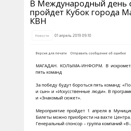
В Международный день с
Транспортная инфраструктура
Губернатор
Инте
Кван
пройдет Кубок города М
Их надо знать. Галерея славы
Наркоте нет
Песн
Визи
Колымы
КВН
Аэропорт Магадан
Хран
Благ
Достопримечательности
Магадана и области
Полицейских не бить
Онла
Ипот
01 апрель 2019 09:10
Новости
Туристическик маршруты
Сельское хозяйство
Горн
Версия для печати
Отправить сообщение об ошибке
Аварии ДТП
Алим
МАГАДАН. КОЛЫМА-ИНФОРМ. В искрометно
пять команд
За победу будут бороться пять команд: «П
и сын» и «Искусственные люди». В программ
и «Знакомый сюжет».
Мероприятие пройдет 1 апреля в Муницип
Билеты можно приобрести на вахте Центра.
Генеральный спонсор – группа компаний «В-