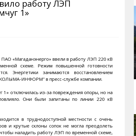
вило работу ЛЭП
рактивная карта
ториум
Кинохроника Магадана
УМВД
мчуг 1»
и о Колыме
т
3D районы города
Косторезы Магадана
ители экрана. Заставки
оустройство
Фотоальбом
Профсоюзы
йн вебкамеры в Магадане
ека
Соцподдержка
олыжная школа
Рыбу ловим
енты
Магадан в Instagram
АО «Магаданэнерго» ввели в работу ЛЭП 220 кВ
еменной схеме. Режим повышенной готовности
ся. Энергетики занимаются восстановлением
 "КОЛЫМА-ИНФОРМ" в пресс-службе компании.
г 1» отключилась из-за повреждения опоры, но на
повлияло. Они были запитаны по линии 220 кВ
аходится в труднодоступной местности с очень
ов и крутые склоны сопок не могла преодолеть
 чтобы наладить работу ЛЭП по временной схеме,