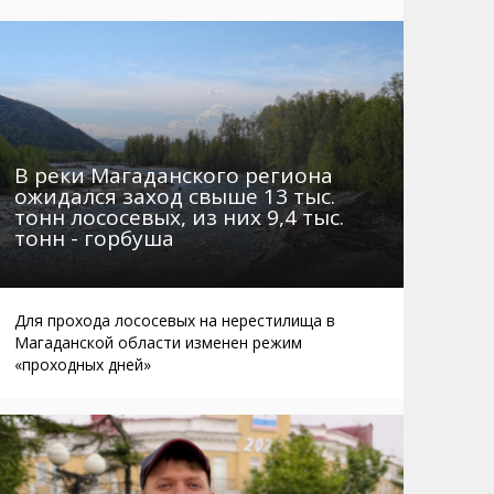
Маршруты. Улицы, остановки
Мошенники
Телефоны
Интернет
Автобусы Магадан – Аэропорт
Жилье
Таблица приливов отливов
Не мусорить
Браконьеры
В реки Магаданского региона
ожидался заход свыше 13 тыс.
тонн лососевых, из них 9,4 тыс.
тонн - горбуша
Для прохода лососевых на нерестилища в
Магаданской области изменен режим
«проходных дней»