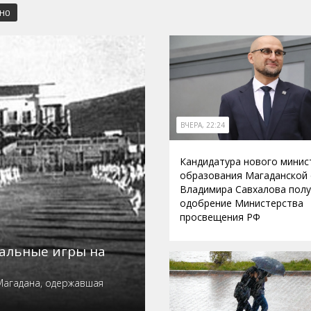
СНО
ВЧЕРА, 22:24
Кандидатура нового минис
образования Магаданской
Владимира Савхалова пол
одобрение Министерства
просвещения РФ
нальные игры на
Магадана, одержавшая