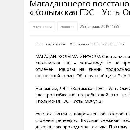
Магаданэнерго восстано
Транспортная инфраструктура
Губернатор
Инте
Кван
«Колымская ГЭС – Усть-О
Их надо знать. Галерея славы
Наркоте нет
Песн
Визи
Колымы
Аэропорт Магадан
Хран
Благ
25 февраль 2019 14:55
Энергетика
Новости
Достопримечательности
Магадана и области
Полицейских не бить
Онла
Ипот
Туристическик маршруты
Сельское хозяйство
Горн
Версия для печати
Отправить сообщение об ошибке
Аварии ДТП
Алим
МАГАДАН. КОЛЫМА-ИНФОРМ. Специалисты П
«Колымская ГЭС – Усть-Омчуг 1» по вр
отменен. Работы на линии продолжают
постоянной схемы. Об этом сообщили РИА
Напомним, ЛЭП «Колымская ГЭС – Усть-Омчу
электроснабжение потребителей это не 
«Колымская ГЭС – Усть-Омчуг 2».
Участок линии с поврежденной опорой н
сложным рельефом. Высокий снежный покр
даже высокопроходимая техника. Поэтому,