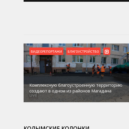
ВИДЕОРЕПОРТАЖИ
Магадан присоединился к пилотному проекту
торию
по работе с несовершеннолетними из групп
а
социального риска «Переправа»
КОЛЫМСКИЕ КОЛОНКИ