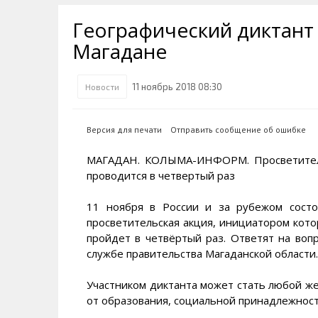
Транспортная инфраструктура
Губернатор
Инте
Кван
Географический диктант
Их надо знать. Галерея славы
Наркоте нет
Песн
Визи
Колымы
Магадане
Аэропорт Магадан
Хран
Благ
Достопримечательности
Магадана и области
Полицейских не бить
Онла
Ипот
11 ноябрь 2018 08:30
Новости
Туристическик маршруты
Сельское хозяйство
Горн
Версия для печати
Отправить сообщение об ошибке
Аварии ДТП
Алим
МАГАДАН. КОЛЫМА-ИНФОРМ. Просветительс
проводится в четвертый раз
11 ноября в России и за рубежом состо
просветительская акция, инициатором кот
пройдет в четвёртый раз. Ответят на воп
службе правительства Магаданской области.
Участником диктанта может стать любой ж
от образования, социальной принадлежност