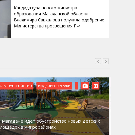
Кандидатура нового министра
образования Магаданской области
Владимира Савхалова получила одобрение
Министерства просвещения РФ
БЛАГОУСТРОЙСТВО
ВИДЕОРЕПОРТАЖИ
ВИДЕОРЕ
В Магадане идет обустройство новых детских
Акция «
площадок в микрорайонах.
общий д