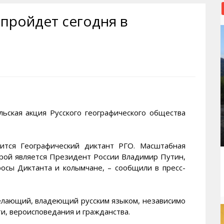
рактивная карта
ториум
Кинохроника Магадана
УМВД
 пройдет сегодня в
и о Колыме
т
3D районы города
Косторезы Магадана
ители экрана. Заставки
оустройство
Фотоальбом
Профсоюзы
йн вебкамеры в Магадане
ека
Соцподдержка
олыжная школа
Рыбу ловим
енты
Магадан в Instagram
кая акция Русского географического общества
ится Географический диктант РГО. Масштабная
орой является Президент России Владимир Путин,
росы Диктанта и колымчане, – сообщили в пресс-
елающий, владеющий русским языком, независимо
и, вероисповедания и гражданства.