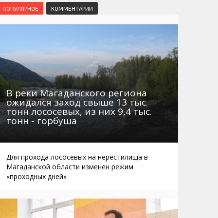
Маршруты. Улицы, остановки
Мошенники
ПОПУЛЯРНОЕ
КОММЕНТАРИИ
Телефоны
Интернет
Автобусы Магадан – Аэропорт
Жилье
Таблица приливов отливов
Не мусорить
Браконьеры
В реки Магаданского региона
ожидался заход свыше 13 тыс.
тонн лососевых, из них 9,4 тыс.
тонн - горбуша
Для прохода лососевых на нерестилища в
Магаданской области изменен режим
«проходных дней»