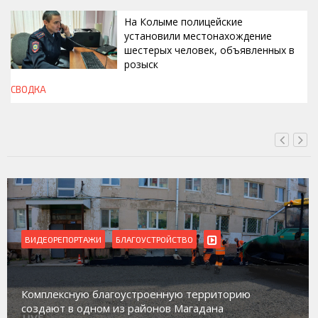
На Колыме полицейские
установили местонахождение
шестерых человек, объявленных в
розыск
СВОДКА
СЕГОДНЯ, 13:00
ВИДЕОРЕПОРТАЖИ
Магадан присоединился к пилотному проекту 
ю
работе с несовершеннолетними из групп
социального риска «Переправа»