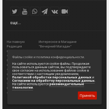
ЕЩЕ...
На главную
Интересное в Магадане
Редакция
"Вечерний Магадан"
портала
Городская доска объявлений
О проекте
Реклама
Файлы cookie и политика конфиденциальности.
Реклама на
Главный туристический портал
На сайте используются cookie-файлы. Продолжая
портале
Колымы
пользоваться данным сайтом, вы подтверждаете
Отзывы и
Политика в отношении обработки
свое согласие на использование файлов cookie в
соответствии с настоящим уведомлением,
предложения
персональных данных
Политикой обработки персональных данных
и
Интернет-
Согласие на обработку персональных
Согласием на обработку персональных данных
.
услуги
данных
На сайте используются
рекомендательные
технологии
.
Разработка
сайтов
Принять