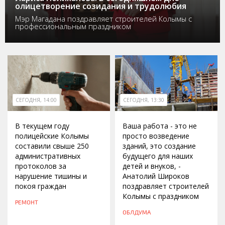
олицетворение созидания и трудолюбия
Мэр Магадана поздравляет строителей Колымы с
профессиональным праздником
СЕГОДНЯ, 14:00
СЕГОДНЯ, 13:30
В текущем году
Ваша работа - это не
полицейские Колымы
просто возведение
составили свыше 250
зданий, это создание
административных
будущего для наших
протоколов за
детей и внуков, -
нарушение тишины и
Анатолий Широков
покоя граждан
поздравляет строителей
Колымы с праздником
РЕМОНТ
ОБЛДУМА