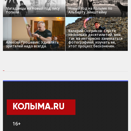
Магаданцы на Новый год лису
Новый год на Колыме по
топили
Альберту Эйнштейну
Валерий Остриков: Спустя
несколько десятилетий, мне
так же интересно заниматься
Алексей Грошевик: Удивлять
фотографией, изучать ее,
зрителей надо всегда.
этот процесс бесконечен.
КОЛЫМА.RU
16+