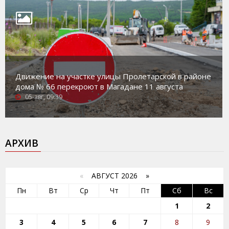
Движение на участке улицы Пролетарской в районе
дома № 66 перекроют в Магадане 11 августа
05-авг, 09:39
АРХИВ
«
АВГУСТ 2026 »
Пн
Вт
Ср
Чт
Пт
Сб
Вс
1
2
3
4
5
6
7
8
9