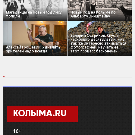
Магаданцы на Новый год лису
Новый год на Колыме по
топили
Альберту Эйнштейну
Валерий Остриков: Спустя
несколько десятилетий, мне
так же интересно заниматься
Алексей Грошевик: Удивлять
фотографией, изучать ее,
зрителей надо всегда.
этот процесс бесконечен.
КОЛЫМА.RU
16+