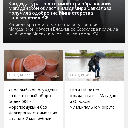
Кандидатура нового министра образования
Магаданской области Владимира Савхалова
получила одобрение Министерства
просвещения РФ
Кандидатура нового министра образования
Магаданской области Владимира Савхалова получила
одобрение Министерства просвещения РФ
СЕГОДНЯ, 22:15
СЕГОДНЯ, 20:00
Двое рыбаков осуждены
Сильный ветер
за незаконный оборот
ожидается в г. Магадане
более 500 кг
и Ольском
морепродукции без
муниципальном округе
маркировки стоимостью
свыше 3,2 млн рублей