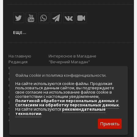
ЕЩЕ...
На главную
Интересное в Магадане
Редакция
"Вечерний Магадан"
портала
Городская доска объявлений
О проекте
Реклама
Файлы cookie и политика конфиденциальности.
Реклама на
Главный туристический портал
На сайте используются cookie-файлы. Продолжая
портале
Колымы
пользоваться данным сайтом, вы подтверждаете
Отзывы и
Политика в отношении обработки
свое согласие на использование файлов cookie в
соответствии с настоящим уведомлением,
предложения
персональных данных
Политикой обработки персональных данных
и
Интернет-
Согласие на обработку персональных
Согласием на обработку персональных данных
.
услуги
данных
На сайте используются
рекомендательные
технологии
.
Разработка
сайтов
Принять