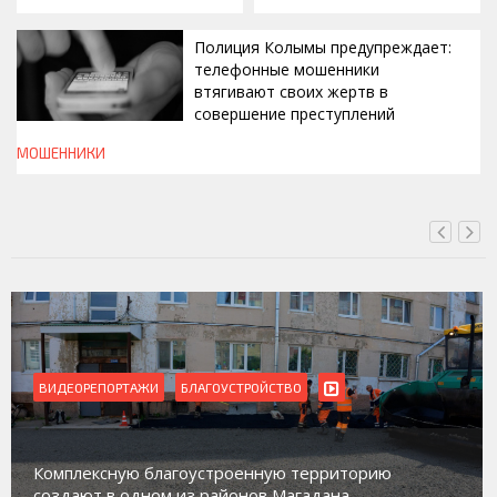
Полиция Колымы предупреждает:
телефонные мошенники
втягивают своих жертв в
совершение преступлений
МОШЕННИКИ
СЕГОДНЯ, 19:00
ТАЖИ
БЛАГОУСТРОЙСТВО
ВИДЕОРЕПОРТА
Магадан прис
ую благоустроенную территорию
работе с нес
одном из районов Магадана
социального 