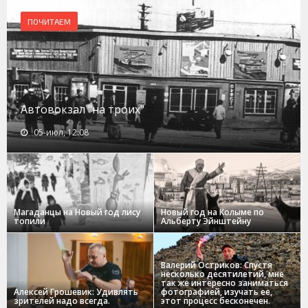
ПОЧИТАЕМ
Автовокзал "на троих"
05-июл, 12:08
Магаданцы на Новый год лису
Новый год на Колыме по
топили
Альберту Эйнштейну
Валерий Остриков: Спустя
несколько десятилетий, мне
так же интересно заниматься
Алексей Грошевик: Удивлять
фотографией, изучать ее,
зрителей надо всегда.
этот процесс бесконечен.