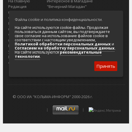
На главную
Интересное в Магадане
Редакция
"Вечерний Магадан"
портала
Городская доска объявлений
О проекте
Реклама
Файлы cookie и политика конфиденциальности.
Реклама на
Главный туристический портал
На сайте используются cookie-файлы. Продолжая
портале
Колымы
пользоваться данным сайтом, вы подтверждаете
Отзывы и
Политика в отношении обработки
свое согласие на использование файлов cookie в
соответствии с настоящим уведомлением,
предложения
персональных данных
Политикой обработки персональных данных
и
Интернет-
Согласие на обработку персональных
Согласием на обработку персональных данных
.
услуги
данных
На сайте используются
рекомендательные
технологии
.
Разработка
сайтов
Принять
© ООО ИА "КОЛЫМА-ИНФОРМ" 2000-2026 г.