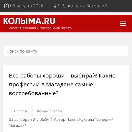
06 августа 2026 | |
°
, Влажность: Ветер: м/с
КОЛЫМА.RU
Новости Магадана и Магаданской области
Все работы хороши – выбирай! Какие
профессии в Магадане самые
востребованные?
Новости
Обзоры прессы
03 декабрь 2017 06:54
| Автор: Елена Кухтина "Вечерний
Магадан"