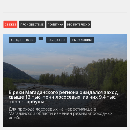
СВЕЖЕЕ
ПРОИСШЕСТВИЕ
ПОЛИТИКА
ЭТО ИНТЕРЕСНО
СЕГОДНЯ, 16:30
ОБЩЕСТВО
РЫБУ ЛОВИМ
В реки Магаданского региона ожидался заход
свыше 13 тыс. тонн лососевых, из них 9,4 тыс.
тонн - горбуша
Для прохода лососевых на нерестилища в
Магаданской области изменен режим «проходных
дней»