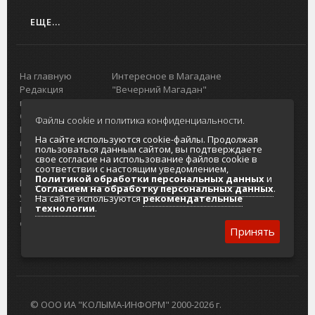
ЕЩЕ...
На главную
Интересное в Магадане
Редакция
"Вечерний Магадан"
портала
Городская доска объявлений
О проекте
Реклама
Файлы cookie и политика конфиденциальности.
Реклама на
Главный туристический портал
На сайте используются cookie-файлы. Продолжая
портале
Колымы
пользоваться данным сайтом, вы подтверждаете
Отзывы и
Политика в отношении обработки
свое согласие на использование файлов cookie в
соответствии с настоящим уведомлением,
предложения
персональных данных
Политикой обработки персональных данных
и
Интернет-
Согласие на обработку персональных
Согласием на обработку персональных данных
.
услуги
данных
На сайте используются
рекомендательные
технологии
.
Разработка
сайтов
Принять
© ООО ИА "КОЛЫМА-ИНФОРМ" 2000-2026 г.