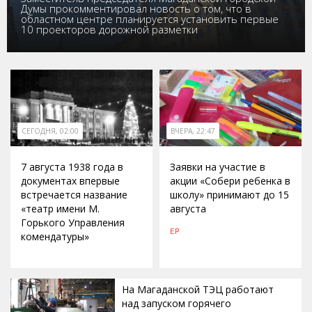
Думы прокомментировал новость о том, что в
областном центре планируется установить первые
10 проекторов дорожной разметки
СЕГОДНЯ, 02:00
ВЧЕРА, 22:47
7 августа 1938 года в
Заявки на участие в
документах впервые
акции «Собери ребенка в
встречается название
школу» принимают до 15
«театр имени М.
августа
Горького Управления
ЕР
комендатуры»
На Магаданской ТЭЦ работают
над запуском горячего