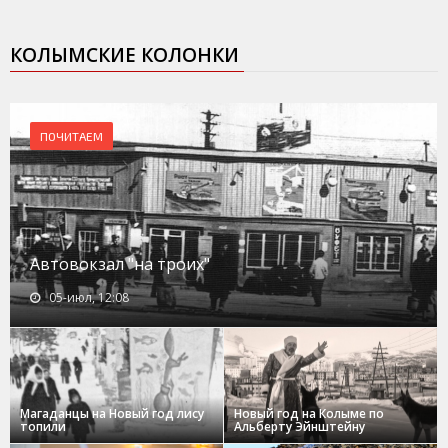
КОЛЫМСКИЕ КОЛОНКИ
ПОЧИТАЕМ
Автовокзал "на троих"
05-июл, 12:08
Магаданцы на Новый год лису
Новый год на Колыме по
топили
Альберту Эйнштейну